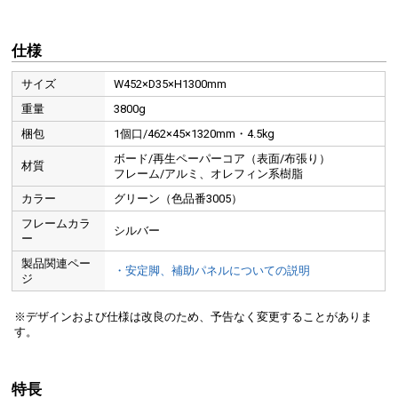
仕様
サイズ
W452×D35×H1300mm
重量
3800g
梱包
1個口/462×45×1320mm・4.5kg
ボード/再生ペーパーコア（表面/布張り）
材質
フレーム/アルミ、オレフィン系樹脂
カラー
グリーン（色品番3005）
フレームカラ
シルバー
ー
製品関連ペー
・安定脚、補助パネルについての説明
ジ
※デザインおよび仕様は改良のため、予告なく変更することがありま
す。
特長