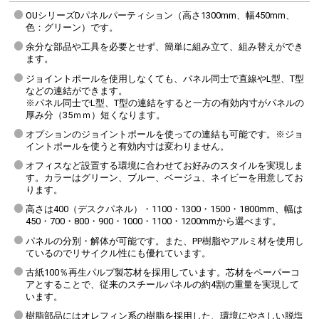
OUシリーズDパネルパーティション（高さ1300mm、幅450mm、
色：グリーン）です。
余分な部品や工具を必要とせず、簡単に組み立て、組み替えができ
ます。
ジョイントポールを使用しなくても、パネル同士で直線やL型、T型
などの連結ができます。
※パネル同士でL型、T型の連結をすると一方の有効内寸がパネルの
厚み分（35ｍｍ）短くなります。
オプションのジョイントポールを使っての連結も可能です。※ジョ
イントポールを使うと有効内寸は変わりません。
オフィスなど設置する環境に合わせてお好みのスタイルを実現しま
す。カラーはグリーン、ブルー、ベージュ、ネイビーを用意してお
ります。
高さは400（デスクパネル）・1100・1300・1500・1800mm、幅は
450・700・800・900・1000・1100・1200mmから選べます。
パネルの分別・解体が可能です。また、PP樹脂やアルミ材を使用し
ているのでリサイクル性にも優れています。
古紙100％再生パルプ製芯材を採用しています。芯材をペーパーコ
アとすることで、従来のスチールパネルの約4割の重量を実現して
います。
樹脂部品にはオレフィン系の樹脂を採用した、環境にやさしい脱塩