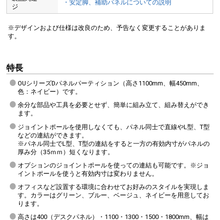
・安定脚、補助パネルについての説明
ジ
※デザインおよび仕様は改良のため、予告なく変更することがありま
す。
特長
OUシリーズDパネルパーティション（高さ1100mm、幅450mm、
色：ネイビー）です。
余分な部品や工具を必要とせず、簡単に組み立て、組み替えができ
ます。
ジョイントポールを使用しなくても、パネル同士で直線やL型、T型
などの連結ができます。
※パネル同士でL型、T型の連結をすると一方の有効内寸がパネルの
厚み分（35ｍｍ）短くなります。
オプションのジョイントポールを使っての連結も可能です。※ジョ
イントポールを使うと有効内寸は変わりません。
オフィスなど設置する環境に合わせてお好みのスタイルを実現しま
す。カラーはグリーン、ブルー、ベージュ、ネイビーを用意してお
ります。
高さは400（デスクパネル）・1100・1300・1500・1800mm、幅は