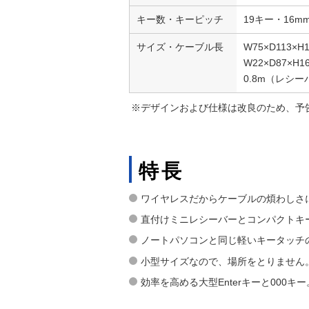
キー数・キーピッチ
19キー・16m
サイズ・ケーブル長
W75×D113×
W22×D87×
0.8m（レシ
※デザインおよび仕様は改良のため、予
特長
ワイヤレスだからケーブルの煩わしさ
直付けミニレシーバーとコンパクトキー
ノートパソコンと同じ軽いキータッチ
小型サイズなので、場所をとりません
効率を高める大型Enterキーと000キー