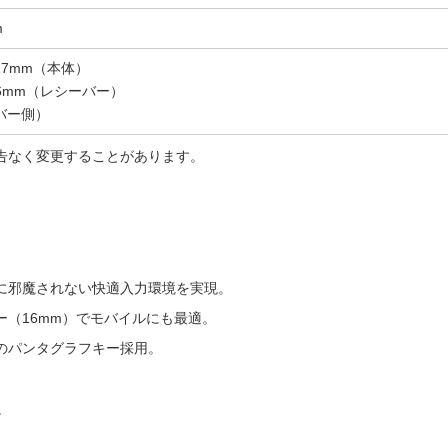
m
H17mm（本体）
H16mm（レシーバー）
ーバー側）
告なく変更することがあります。
に邪魔されない快適入力環境を実現。
（16mm）でモバイルにも最適。
のパンタグラフキー採用。
。
。