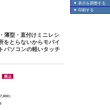
▼ 表示を調整する
▼ 印刷する
・薄型・直付けミニレシ
所をとらないからモバイ
トパソコンの軽いタッチ
V
7,800）
5