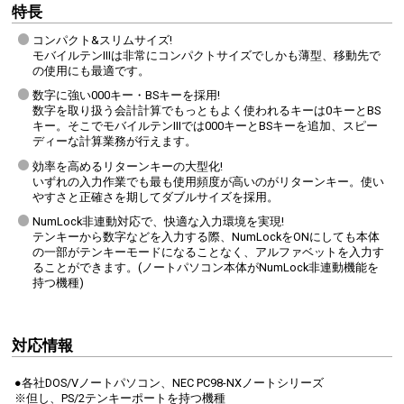
特長
コンパクト&スリムサイズ!
モバイルテンIIIは非常にコンパクトサイズでしかも薄型、移動先で
の使用にも最適です。
数字に強い000キー・BSキーを採用!
数字を取り扱う会計計算でもっともよく使われるキーは0キーとBS
キー。そこでモバイルテンIIIでは000キーとBSキーを追加、スピー
ディーな計算業務が行えます。
効率を高めるリターンキーの大型化!
いずれの入力作業でも最も使用頻度が高いのがリターンキー。使い
やすさと正確さを期してダブルサイズを採用。
NumLock非連動対応で、快適な入力環境を実現!
テンキーから数字などを入力する際、NumLockをONにしても本体
の一部がテンキーモードになることなく、アルファベットを入力す
ることができます。(ノートパソコン本体がNumLock非連動機能を
持つ機種)
対応情報
●各社DOS/Vノートパソコン、NEC PC98-NXノートシリーズ
※但し、PS/2テンキーポートを持つ機種