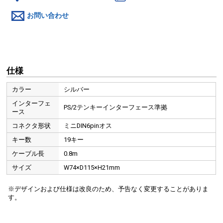
お問い合わせ
仕様
カラー
シルバー
インターフェ
PS/2テンキーインターフェース準拠
ース
コネクタ形状
ミニDIN6pinオス
キー数
19キー
ケーブル長
0.8m
サイズ
W74×D115×H21mm
※デザインおよび仕様は改良のため、予告なく変更することがありま
す。