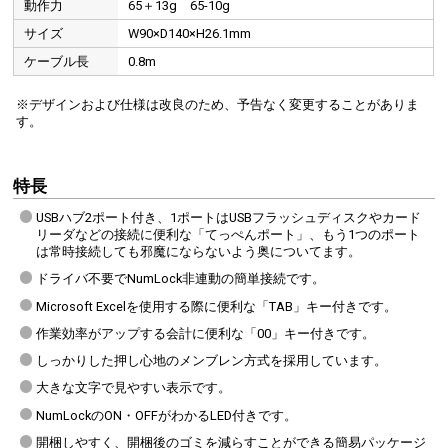
動作力
65＋13g 65-10g
サイズ
W90×D140×H26.1mm
ケーブル長
0.8m
※デザインおよび仕様は改良のため、予告なく変更することがありま
す。
特長
USBハブ2ポート付き、1ポートはUSBフラッシュディスクやカード
リーダなどの接続に便利な「てっぺんポート」、もう1つのポート
は常時接続しても邪魔にならないよう奥についてます。
ドライバ不要でNumLock非連動の簡単接続です。
Microsoft Excelを使用する際に便利な「TAB」キー付きです。
作業効率がアップする会計に便利な「00」キー付きです。
しっかりした押し心地のメンブレン方式を採用しています。
大きな文字で見やすい表示です。
NumLockのON・OFFがわかるLED付きです。
開梱しやすく、開梱後のゴミを減らすことができる簡易パッケージ