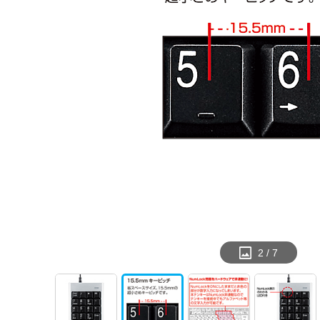
2
/
7