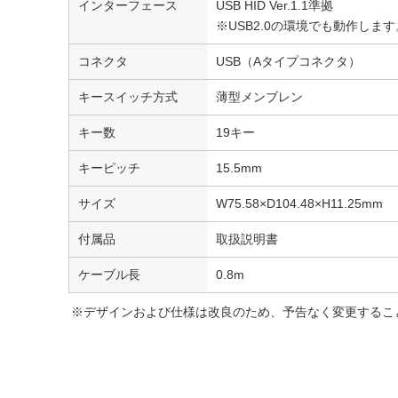
インターフェース
USB HID Ver.1.1準拠
※USB2.0の環境でも動作します
コネクタ
USB（Aタイプコネクタ）
キースイッチ方式
薄型メンブレン
キー数
19キー
キーピッチ
15.5mm
サイズ
W75.58×D104.48×H11.25mm
付属品
取扱説明書
ケーブル長
0.8m
※デザインおよび仕様は改良のため、予告なく変更するこ