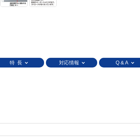
特 長
対応情報
Q & A