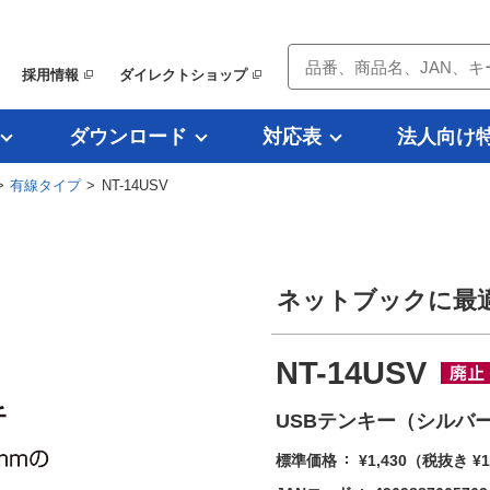
採用情報
ダイレクトショップ
ダウンロード
対応表
法人向け
>
有線タイプ
> NT-14USV
ネットブックに最
NT-14USV
USBテンキー（シルバ
標準価格
¥1,430
（税抜き ¥1