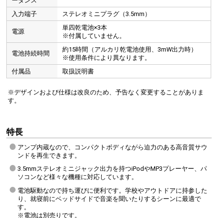
ーダンス
入力端子
ステレオミニプラグ（3.5mm）
単四乾電池×3本
電源
※付属していません。
約15時間（アルカリ乾電池使用、3mW出力時）
電池持続時間
※使用条件により異なります。
付属品
取扱説明書
※デザインおよび仕様は改良のため、予告なく変更することがありま
す。
特長
アンプ内蔵なので、コンパクトボディながら迫力のある高音質サウ
ンドを再生できます。
3.5mmステレオミニジャック出力を持つiPodやMP3プレーヤー、パ
ソコンなど様々な機種に対応しています。
電池駆動なので持ち運びに便利です。学校やアウトドアに持参した
り、就寝前にベッドサイドで音楽を聞いたりするシーンに最適で
す。
※電池は別売りです。