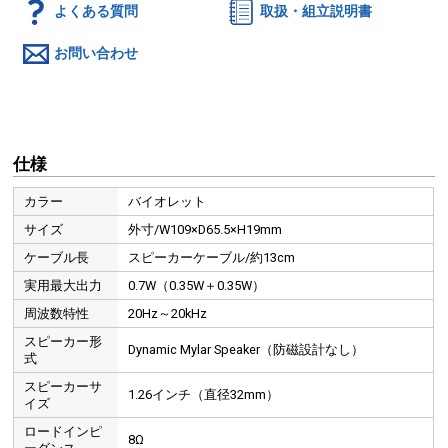
よくある質問
取扱・組立説明書
お問い合わせ
仕様
カラー
バイオレット
サイズ
外寸/W109×D65.5×H19mm
ケーブル長
スピーカーケーブル/約13cm
実用最大出力
0.7W（0.35W＋0.35W）
周波数特性
20Hz～20kHz
スピーカー形
Dynamic Mylar Speaker（防磁設計なし）
式
スピーカーサ
1.26インチ（直径32mm）
イズ
ロードインピ
8Ω