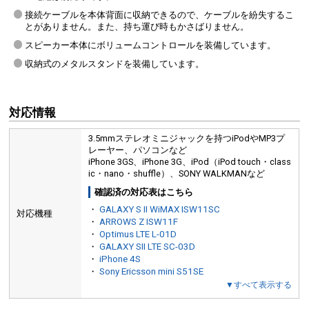
接続ケーブルを本体背面に収納できるので、ケーブルを紛失するこ
とがありません。また、持ち運び時もかさばりません。
スピーカー本体にボリュームコントロールを装備しています。
収納式のメタルスタンドを装備しています。
対応情報
3.5mmステレオミニジャックを持つiPodやMP3プ
レーヤー、パソコンなど
iPhone 3GS、iPhone 3G、iPod（iPod touch・class
ic・nano・shuffle）、SONY WALKMANなど
確認済の対応表はこちら
・
GALAXY S II WiMAX ISW11SC
対応機種
・
ARROWS Z ISW11F
・
Optimus LTE L-01D
・
GALAXY SII LTE SC-03D
・
iPhone 4S
・
Sony Ericsson mini S51SE
▼すべて表示する