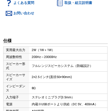
よくある質問
取扱・組立説明書
お問い合わせ
仕様
実用最大出力
2W（1W＋1W）
周波数特性
200Hz～20000Hz
スピーカー形
フルレンジスピーカシステム（防磁設計）
式
スピーカーサ
2×2.5インチ(直径50×90mm)
イズ
インピーダン
8Ω
ス
入力端子
ステレオミニプラグ(3.5mm）
電源
内蔵※USBポートより供給（DC 5V、400mA）