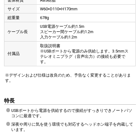
筐体材質
ABS樹脂
サイズ
W60×D110×H170mm
総重量
678g
USB電源ケーブル約1.5m
ケーブル長
スピーカー間ケーブル約1.2m
入力ケーブル約1.2m
取扱説明書
※USBポートから電源のみ供給します。3.5mmス
付属品
テレオミニプラグ（音声出力）の接続も必要で
す。
※デザインおよび仕様は改良のため、予告なく変更することがありま
す。
特長
USBポートから電源を供給するので接続がすっきりできノートパソ
コンに最適です。
深夜や周りに気を使う環境でも対応するヘッドホン端子を内蔵して
います。