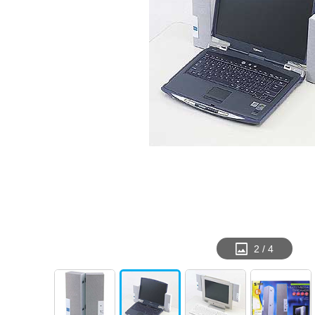
2
/
4