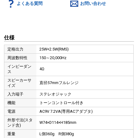
よくある質問
お問い合わせ
仕様
定格出力
25W+2.5W(RMS)
周波数特性
150～20,000Hz
インピーダン
4Ω
ス
スピーカーサ
直径57mmフルレンジ
イズ
入力端子
ステレオジャック
機能
トーンコントロール付き
電源
AC9V 7.2VA(専用ACアダプタ)
外形寸法(スタ
W74×D114×H185mm
ンド含)
重量
L側360g R側380g