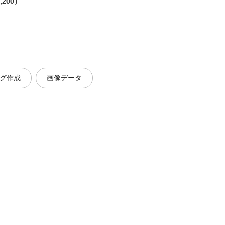
,200）
グ作成
画像データ