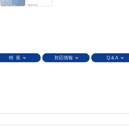
特 長
対応情報
Q & A