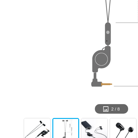
2
/
8