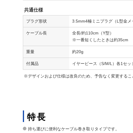
共通仕様
プラグ形状
3.5mm4極ミニプラグ（L型金
ケーブル長
全長/約110cm（Y型）
※一番短くしたときは約35cm
重量
約20g
付属品
イヤーピース（S/M/L）各1セッ
※デザインおよび仕様は改良のため、予告なく変更するこ
特長
持ち運びに便利なケーブル巻き取りタイプです。