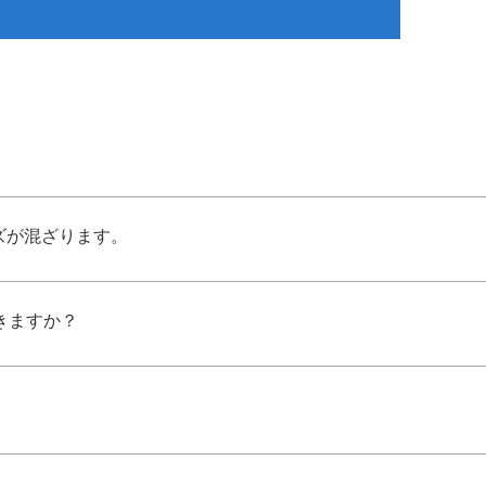
ズが混ざります。
できますか？