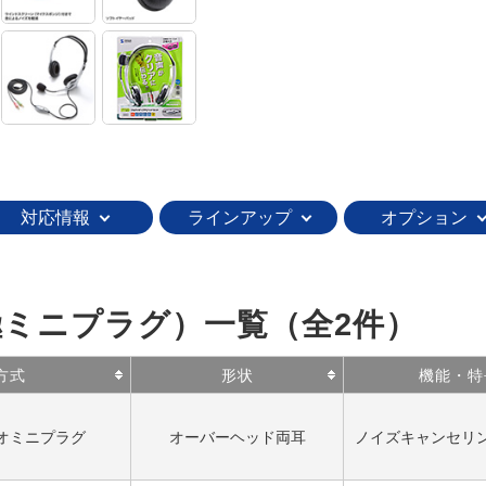
対応情報
ラインアップ
オプション
3極ミニプラグ）一覧
（全2件）
方式
形状
機能・特
レオミニプラグ
オーバーヘッド両耳
ノイズキャンセリ