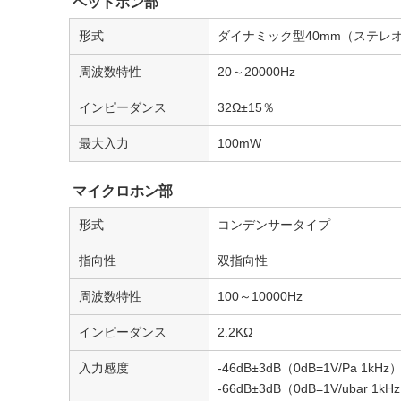
ヘッドホン部
形式
ダイナミック型40mm（ステレ
周波数特性
20～20000Hz
インピーダンス
32Ω±15％
最大入力
100mW
マイクロホン部
形式
コンデンサータイプ
指向性
双指向性
周波数特性
100～10000Hz
インピーダンス
2.2KΩ
入力感度
-46dB±3dB（0dB=1V/Pa 1kHz
-66dB±3dB（0dB=1V/ubar 1kH