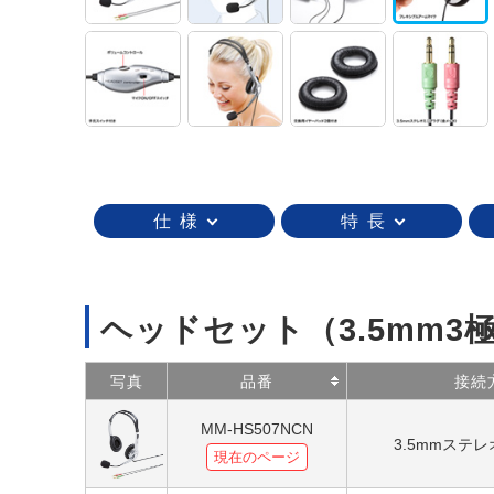
仕 様
特 長
ヘッドセット（3.5mm
写真
品番
接続
MM-HS507NCN
3.5mmステ
現在のページ