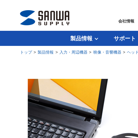
会社情報
製品情報
サポート
トップ
>
製品情報
>
入力・周辺機器
>
映像・音響機器
>
ヘッ