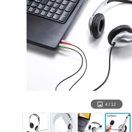
4
/
12