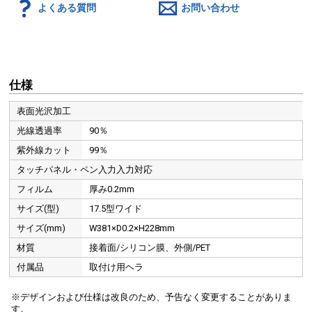
よくある質問
お問い合わせ
仕様
表面光沢加工
光線透過率
90％
紫外線カット
99％
タッチパネル・ペン入力入力対応
フィルム
厚み0.2mm
サイズ(型)
17.5型ワイド
サイズ(mm)
W381×D0.2×H228mm
材質
接着面/シリコン膜、外側/PET
付属品
取付け用ヘラ
※デザインおよび仕様は改良のため、予告なく変更することがありま
す。