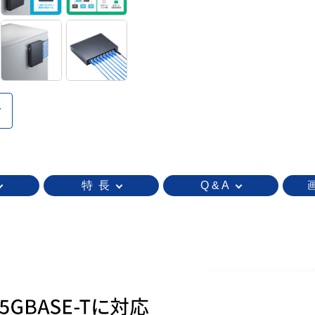
特 長
Q & A