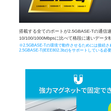
搭載する全てのポートが2.5GBASE-Tの通
10/100/1000Mbpsに比べて格段に速
※2.5GBASE-Tの環境で動作させるためには接
2.5GBASE-T(IEEE802.3bz)をサポートしてい