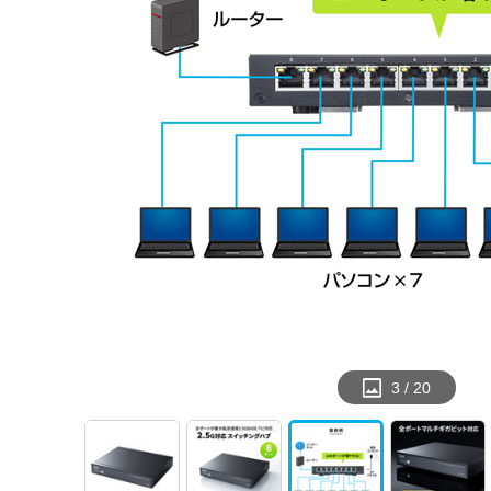
3
/
20