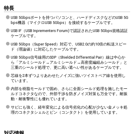
特長
USB 5Gbpsポートを持つパソコンと、ハードディスクなどのUSB 5G
bps機器（マイクロUSB 5Gbps）を接続するケーブルです。
USB IF（USB Inprementers Forum)で認証されたUSB 5Gbps規格認証
ケーブルです。
USB 5Gbps（Super Speed）対応で、USB2.0の約10倍の転送スピー
ド（理論値）に対応したケーブルです。
USB 5Gbps信号線用のSDP（Shielded Differential Pair）線は中心か
ら「アルミシールド→アルミシールド→高密度編組みシールド」と
三重のシールド処理で、更に高い遮へい性があるケーブルです。
芯線を2本ずつよりあわせたノイズに強いツイストペア線を使用し
ています。
内部を樹脂モールドで固め、さらに全面シールド処理を施したモー
ルドコネクタなので、外部干渉を防ぎノイズ対策も万全です。耐振
動・耐衝撃性にも優れています。
サビにも強く、経年変化による信号劣化の心配が少ない金メッキ処
理のコネクタシェルとピン（コンタクト）を使用しています。
対応情報