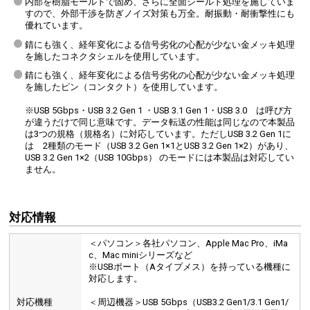
内部を樹脂モールドで固め、さらに全面シールド処理を施していま
すので、外部干渉を防ぎノイズ対策も万全。耐振動・耐衝撃性にも
優れています。
錆にも強く、経年変化による信号劣化の心配が少ない金メッキ処理
を施したコネクタシェルを使用しています。
錆にも強く、経年変化による信号劣化の心配が少ない金メッキ処理
を施したピン（コンタクト）を使用しています。
※USB 5Gbps・USB 3.2 Gen 1 ・USB 3.1 Gen 1・USB 3.0 は呼び方
が違うだけで同じ意味です。データ転送の性能は同じなので本製品
は3つの規格（規格名）に対応しています。ただしUSB 3.2 Gen 1に
は 2種類のモード（USB 3.2 Gen 1×1とUSB 3.2 Gen 1×2）があり、
USB 3.2 Gen 1×2（USB 10Gbps） のモードには本製品は対応してい
ません。
対応情報
＜パソコン＞各社パソコン、Apple Mac Pro、iMa
c、Mac miniシリーズなど
※USBポート（Aタイプメス）を持っている機種に
対応します。
対応機種
＜周辺機器＞USB 5Gbps（USB3.2 Gen1/3.1 Gen1/