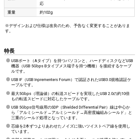
応
重量
約102g
※デザインおよび仕様は改良のため、予告なく変更することがありま
す。
特長
USBポート（Aタイプ）を持つパソコンと、ハードディスクなどUSB
機器（USB 5Gbps Bタイプメス端子を持つ機種）を接続するケーブ
ルです。
USB IF（USB Inprementers Forum）で認証されたUSB3.0規格認証ケ
ーブルです。
最大5Gbps（理論値）の転送スピードを実現したUSB 2.0の約10倍
もの転送スピードに対応したケーブルです。
USB 5Gbps信号線用のSDP（Shielded Differential Pair）線は中心か
ら「アルミシールド→アルミシールド→高密度編組みシールド」と
三重のシールド処理となっています。
芯線を2本ずつよりあわせたノイズに強いツイストペア線を使用し
ています。