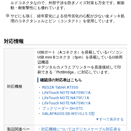
ルドコネクタなので、外部干渉を防ぎノイズ対策も万全です。耐振
動・耐衝撃性にも優れています。
サビにも強く、経年変化による信号劣化の心配が少ない金メッキ処
理のコネクタシェルとピン（コンタクト）を使用しています。
対応情報
USBポート（Aコネクタ）を搭載しているパソコン
USB mini Bコネクタ（5pin）を搭載しているUSB周
辺機器
※デジタルカメラとプリンターを直接接続して印
刷できる「PictBridge」に対応しています。
確認済の対応表はこちら
対応機種
・
REGZA Tablet AT3S0
・
LifeTouch NOTE NA70W/1A
・
LifeTouch NOTE NA75F/1A
・
LifeTouch NOTE NA75W/1A
・
ブックリーダー SH-07C
・
GALAPAGOS EB-W51GJ 5.5型
▼すべて表示する
製品関連ペー
・対応機種についてはデジカメケーブル対応表を