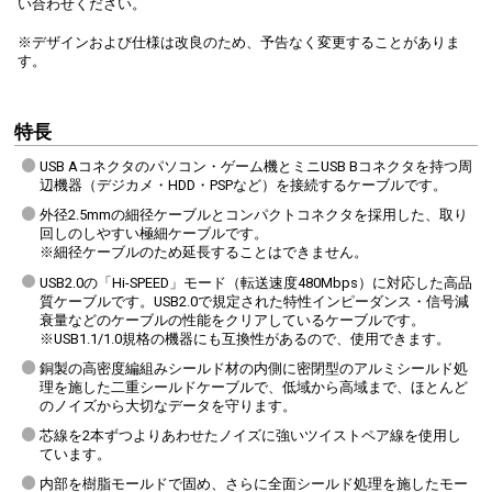
い合わせください。
※デザインおよび仕様は改良のため、予告なく変更することがありま
す。
特長
USB Aコネクタのパソコン・ゲーム機とミニUSB Bコネクタを持つ周
辺機器（デジカメ・HDD・PSPなど）を接続するケーブルです。
外径2.5mmの細径ケーブルとコンパクトコネクタを採用した、取り
回しのしやすい極細ケーブルです。
※細径ケーブルのため延長することはできません。
USB2.0の「Hi-SPEED」モード（転送速度480Mbps）に対応した高品
質ケーブルです。USB2.0で規定された特性インピーダンス・信号減
衰量などのケーブルの性能をクリアしているケーブルです。
※USB1.1/1.0規格の機器にも互換性があるので、使用できます。
銅製の高密度編組みシールド材の内側に密閉型のアルミシールド処
理を施した二重シールドケーブルで、低域から高域まで、ほとんど
のノイズから大切なデータを守ります。
芯線を2本ずつよりあわせたノイズに強いツイストペア線を使用し
ています。
内部を樹脂モールドで固め、さらに全面シールド処理を施したモー