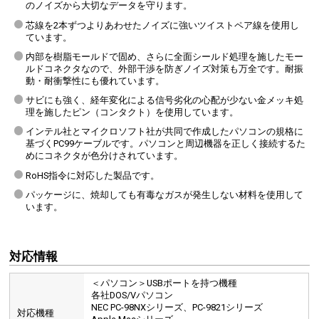
のノイズから大切なデータを守ります。
芯線を2本ずつよりあわせたノイズに強いツイストペア線を使用し
ています。
内部を樹脂モールドで固め、さらに全面シールド処理を施したモー
ルドコネクタなので、外部干渉を防ぎノイズ対策も万全です。耐振
動・耐衝撃性にも優れています。
サビにも強く、経年変化による信号劣化の心配が少ない金メッキ処
理を施したピン（コンタクト）を使用しています。
インテル社とマイクロソフト社が共同で作成したパソコンの規格に
基づくPC99ケーブルです。パソコンと周辺機器を正しく接続するた
めにコネクタが色分けされています。
RoHS指令に対応した製品です。
パッケージに、焼却しても有毒なガスが発生しない材料を使用して
います。
対応情報
＜パソコン＞USBポートを持つ機種
各社DOS/Vパソコン
NEC PC-98NXシリーズ、PC-9821シリーズ
対応機種