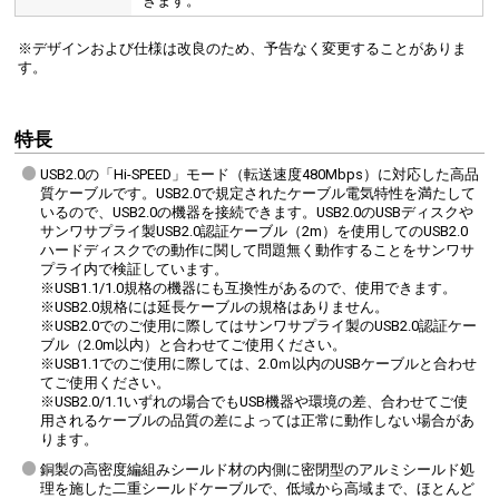
きます。
※デザインおよび仕様は改良のため、予告なく変更することがありま
す。
特長
USB2.0の「Hi-SPEED」モード（転送速度480Mbps）に対応した高品
質ケーブルです。USB2.0で規定されたケーブル電気特性を満たして
いるので、USB2.0の機器を接続できます。USB2.0のUSBディスクや
サンワサプライ製USB2.0認証ケーブル（2m）を使用してのUSB2.0
ハードディスクでの動作に関して問題無く動作することをサンワサ
プライ内で検証しています。
※USB1.1/1.0規格の機器にも互換性があるので、使用できます。
※USB2.0規格には延長ケーブルの規格はありません。
※USB2.0でのご使用に際してはサンワサプライ製のUSB2.0認証ケー
ブル（2.0m以内）と合わせてご使用ください。
※USB1.1でのご使用に際しては、2.0ｍ以内のUSBケーブルと合わせ
てご使用ください。
※USB2.0/1.1いずれの場合でもUSB機器や環境の差、合わせてご使
用されるケーブルの品質の差によっては正常に動作しない場合があ
ります。
銅製の高密度編組みシールド材の内側に密閉型のアルミシールド処
理を施した二重シールドケーブルで、低域から高域まで、ほとんど