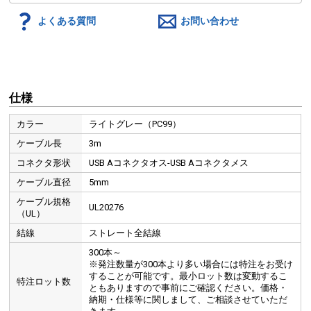
よくある質問
お問い合わせ
仕様
カラー
ライトグレー（PC99）
ケーブル長
3m
コネクタ形状
USB Aコネクタオス-USB Aコネクタメス
ケーブル直径
5mm
ケーブル規格
UL20276
（UL）
結線
ストレート全結線
300本～
※発注数量が300本より多い場合には特注をお受け
することが可能です。最小ロット数は変動するこ
特注ロット数
ともありますので事前にご確認ください。価格・
納期・仕様等に関しまして、ご相談させていただ