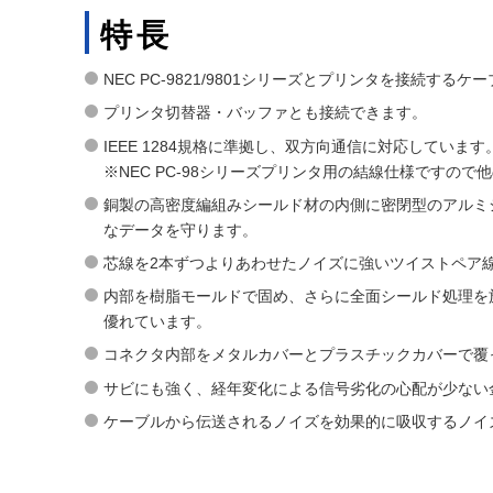
特長
NEC PC-9821/9801シリーズとプリンタを接続するケ
プリンタ切替器・バッファとも接続できます。
IEEE 1284規格に準拠し、双方向通信に対応しています
※NEC PC-98シリーズプリンタ用の結線仕様ですので他
銅製の高密度編組みシールド材の内側に密閉型のアルミ
なデータを守ります。
芯線を2本ずつよりあわせたノイズに強いツイストペア
内部を樹脂モールドで固め、さらに全面シールド処理を
優れています。
コネクタ内部をメタルカバーとプラスチックカバーで覆
サビにも強く、経年変化による信号劣化の心配が少ない
ケーブルから伝送されるノイズを効果的に吸収するノイ