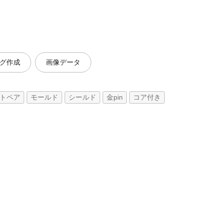
グ作成
画像データ
トペア
モールド
シールド
金pin
コア付き