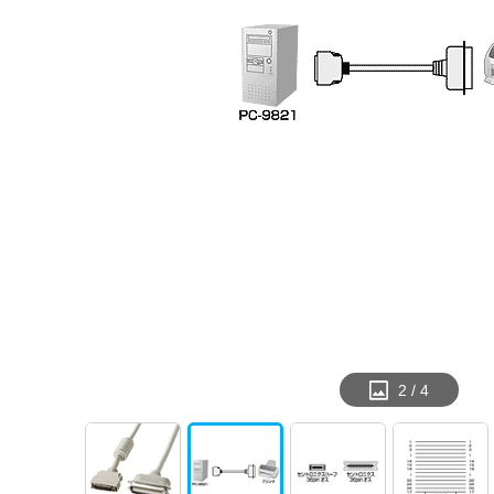
2
/
4