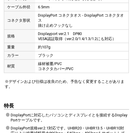
金メッキ仕様
ケーブル外径
6.5mm
DisplayPort コネクタオス - DisplayPort コネクタオ
コネクタ形状
ス
抜け止めフックなし
Displayport ver.2.1 DP80
規格
VESA認証取得（ver.2.0/1.4/1.3/1.2にも対応）
重量
約107g
カラー
ブラック
線材被覆/PVC
材質
コネクタカバー/PVC
※デザインおよび仕様は改良のため、予告なく変更することがありま
す。
特長
DisplayPortに対応したパソコンとディスプレイとを接続するDisplay
Portケーブルです。
DisplayPort規格ver.2.1対応です。UHBR20・UHBR13.5・UHBR10対