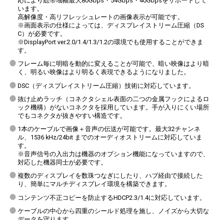
応により総帯域幅最大80Gbps・54Gbps・40Gbpsをサポートして
います。
高解像度・高リフレッシュレートの画像表示が可能です。
※画面表示の仕様によっては、ディスプレイストリーム圧縮（DS
C）が必要です。
※DisplayPort ver.2.0/1.4/1.3/1.2の環境でも使用することができま
す。
フレーム毎に明暗を動的に変えることが可能で、暗い映像はより暗
く、明るい映像はより明るく表現できるようになりました。
サビに強く、経年変化による信号劣化の少ない金メッキ処理のコネク
DSC（ディスプレイストリーム圧縮）技術に対応しています。
います。
抜け止めラッチ（コネクタシェル表面の二つの金属フックによるロ
ック機構）がないコネクタを採用しています。手が入りにくい場所
でもコネクタが抜きやすい構造です。
1本のケーブルで画像＋音声の伝送が可能です。最大32チャンネ
HDCP2.3/1.4に対応
ル、1536 kHz/24bit までのオーディオストリームに対応していま
す。
※音声信号の入出力は機器のオプション機能になっていますので、
対応した機器同士が必要です。
複数のディスプレイを数珠つなぎにしたり、ハブ経由で接続した
り、簡単にマルチディスプレイ環境を構築できます。
コンテンツ不正コピーを防止するHDCP2.3/1.4に対応しています。
ケーブルの中心から四重のシールド処理を施し、ノイズから大切な
データを守ります。