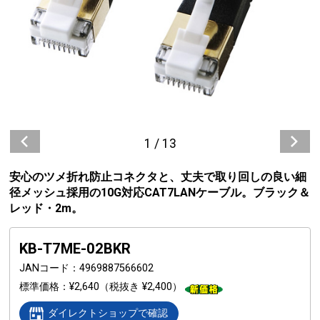
1
/
13
安心のツメ折れ防止コネクタと、丈夫で取り回しの良い細
径メッシュ採用の10G対応CAT7LANケーブル。ブラック＆
レッド・2m。
KB-T7ME-02BKR
JANコード
4969887566602
標準価格
¥2,640
（税抜き ¥2,400）
ダイレクトショップで確認