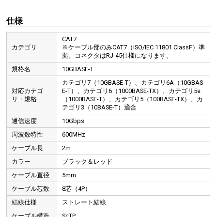
仕様
CAT7
カテゴリ
※ケーブル部のみCAT7（ISO/IEC 11801 ClassF）準
拠。コネクタはRJ-45仕様になります。
規格名
10GBASE-T
カテゴリ7（10GBASE-T）、カテゴリ6A（10GBAS
対応カテゴ
E-T）、カテゴリ6（1000BASE-TX）、カテゴリ5e
リ・規格
（1000BASE-T）、カテゴリ5（100BASE-TX）、カ
テゴリ3（10BASE-T）適合
通信速度
10Gbps
周波数特性
600MHz
ケーブル長
2m
カラー
ブラック＆レッド
ケーブル直径
5mm
ケーブル芯数
8芯（4P）
結線仕様
ストレート結線
ケーブル構造
ScTP