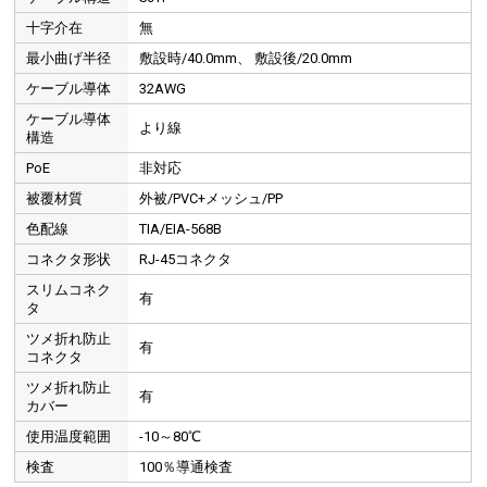
十字介在
無
最小曲げ半径
敷設時/40.0mm、 敷設後/20.0mm
ケーブル導体
32AWG
ケーブル導体
より線
構造
PoE
非対応
被覆材質
外被/PVC+メッシュ/PP
色配線
TIA/EIA-568B
コネクタ形状
RJ-45コネクタ
スリムコネク
有
タ
ツメ折れ防止
有
コネクタ
ツメ折れ防止
有
カバー
使用温度範囲
-10～80℃
検査
100％導通検査