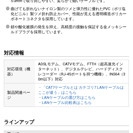
5.0mmで取り回しやすい、柔らかで細いケーブルです。
曲げても折れないナイロン製のツメと弾力性に優れたPVC（ポリ塩
化ビニル）製ツメ折れ防止カバー、性能が見える透明構造ポリカー
ボネートコネクタを採用しています。
錆や酸化被膜の発生を抑え、高精度の接触を保証する金メッキシー
ルドプラグを採用しています。
対応情報
ADSLモデム、CATVモデム、FTTH（超高速光イン
対応環境（機
ターネット）、デジタルテレビ、ハードディスク
器）
レコーダー（RJ-45ポートを持つ機種）、INS64（3
0m以下）対応
・「CAT7ケーブルとは カテゴリ7 LANケーブルは
製品関連ペー
ここが違う」はこちら
ジ
・LANケーブルの選び方はこちら
・LANケーブル比較表はこちら
ラインアップ