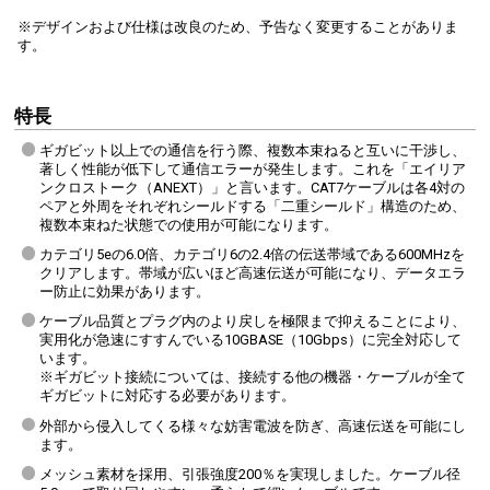
※デザインおよび仕様は改良のため、予告なく変更することがありま
す。
特長
ギガビット以上での通信を行う際、複数本束ねると互いに干渉し、
著しく性能が低下して通信エラーが発生します。これを「エイリア
ンクロストーク（ANEXT）」と言います。CAT7ケーブルは各4対の
ペアと外周をそれぞれシールドする「二重シールド」構造のため、
複数本束ねた状態での使用が可能になります。
カテゴリ5eの6.0倍、カテゴリ6の2.4倍の伝送帯域である600MHzを
クリアします。帯域が広いほど高速伝送が可能になり、データエラ
ー防止に効果があります。
ケーブル品質とプラグ内のより戻しを極限まで抑えることにより、
実用化が急速にすすんでいる10GBASE（10Gbps）に完全対応して
います。
※ギガビット接続については、接続する他の機器・ケーブルが全て
ギガビットに対応する必要があります。
外部から侵入してくる様々な妨害電波を防ぎ、高速伝送を可能にし
ます。
メッシュ素材を採用、引張強度200％を実現しました。ケーブル径