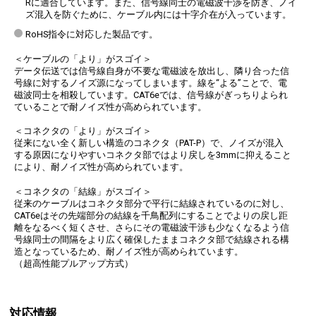
Rに適合しています。また、信号線同士の電磁波干渉を防ぎ、ノイ
ズ混入を防ぐために、ケーブル内には十字介在が入っています。
RoHS指令に対応した製品です。
＜ケーブルの「より」がスゴイ＞
データ伝送では信号線自身が不要な電磁波を放出し、隣り合った信
号線に対するノイズ源になってしまいます。線を“よる”ことで、電
磁波同士を相殺しています。CAT6eでは、信号線がぎっちりよられ
ていることで耐ノイズ性が高められています。
＜コネクタの「より」がスゴイ＞
従来にない全く新しい構造のコネクタ（PAT-P）で、ノイズが混入
する原因になりやすいコネクタ部ではより戻しを3mmに抑えること
により、耐ノイズ性が高められています。
＜コネクタの「結線」がスゴイ＞
従来のケーブルはコネクタ部分で平行に結線されているのに対し、
CAT6eはその先端部分の結線を千鳥配列にすることでよりの戻し距
離をなるべく短くさせ、さらにその電磁波干渉も少なくなるよう信
号線同士の間隔をより広く確保したままコネクタ部で結線される構
造となっているため、耐ノイズ性が高められています。
（超高性能プルアップ方式）
対応情報