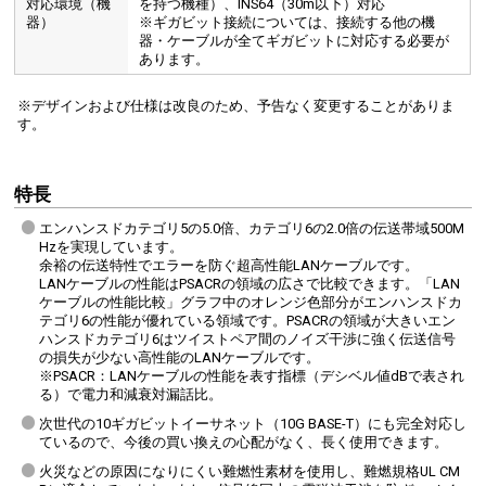
対応環境（機
を持つ機種）、INS64（30m以下）対応
器）
※ギガビット接続については、接続する他の機
器・ケーブルが全てギガビットに対応する必要が
あります。
※デザインおよび仕様は改良のため、予告なく変更することがありま
す。
特長
エンハンスドカテゴリ5の5.0倍、カテゴリ6の2.0倍の伝送帯域500M
Hzを実現しています。
余裕の伝送特性でエラーを防ぐ超高性能LANケーブルです。
LANケーブルの性能はPSACRの領域の広さで比較できます。「LAN
ケーブルの性能比較」グラフ中のオレンジ色部分がエンハンスドカ
テゴリ6の性能が優れている領域です。PSACRの領域が大きいエン
ハンスドカテゴリ6はツイストペア間のノイズ干渉に強く伝送信号
の損失が少ない高性能のLANケーブルです。
※PSACR：LANケーブルの性能を表す指標（デシベル値dBで表され
る）で電力和減衰対漏話比。
次世代の10ギガビットイーサネット（10G BASE-T）にも完全対応し
ているので、今後の買い換えの心配がなく、長く使用できます。
火災などの原因になりにくい難燃性素材を使用し、難燃規格UL CM