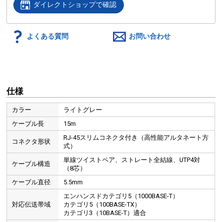
ダイレクトショップで確認
よくある質問
お問い合わせ
仕様
カラー
ライトグレー
ケーブル長
15m
RJ-45スリムコネクタ付き（高性能アルタネート方
コネクタ形状
式）
単線ツイストペア、ストレート全結線、UTP4対
ケーブル構造
（8芯）
ケーブル直径
5.5mm
エンハンスドカテゴリ5（1000BASE-T）
対応伝送帯域
カテゴリ5（100BASE-TX）
カテゴリ3（10BASE-T）適合