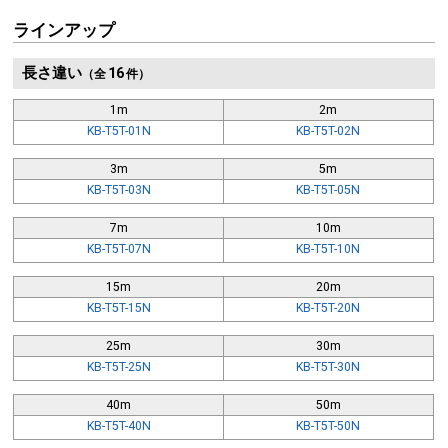
ラインアップ
長さ違い
16
（全
件）
1m
2m
KB-T5T-01N
KB-T5T-02N
3m
5m
KB-T5T-03N
KB-T5T-05N
7m
10m
KB-T5T-07N
KB-T5T-10N
15m
20m
KB-T5T-15N
KB-T5T-20N
25m
30m
KB-T5T-25N
KB-T5T-30N
40m
50m
KB-T5T-40N
KB-T5T-50N