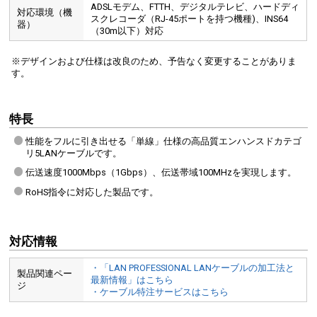
ADSLモデム、FTTH、デジタルテレビ、ハードディ
対応環境（機
スクレコーダ（RJ-45ポートを持つ機種)、INS64
器）
（30m以下）対応
※デザインおよび仕様は改良のため、予告なく変更することがありま
す。
特長
性能をフルに引き出せる「単線」仕様の高品質エンハンスドカテゴ
リ5LANケーブルです。
伝送速度1000Mbps（1Gbps）、伝送帯域100MHzを実現します。
RoHS指令に対応した製品です。
対応情報
・「LAN PROFESSIONAL LANケーブルの加工法と
製品関連ペー
最新情報」はこちら
ジ
・ケーブル特注サービスはこちら