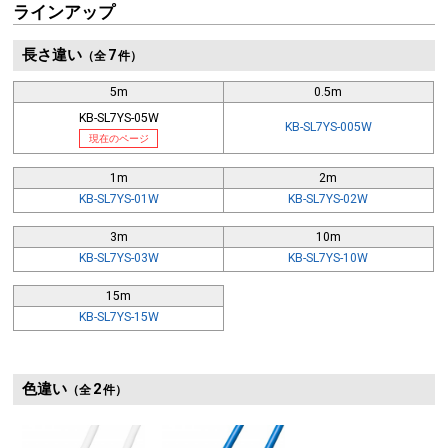
ラッチカバーのない構造なので、コネクタの抜き差しがスムーズです。
ラインアップ
長さ違い
7
（全
件）
難燃素材を使用
5m
0.5m
KB-SL7YS-05W
KB-SL7YS-005W
現在のページ
1m
2m
KB-SL7YS-01W
KB-SL7YS-02W
3m
10m
KB-SL7YS-03W
KB-SL7YS-10W
15m
KB-SL7YS-15W
色違い
2
（全
件）