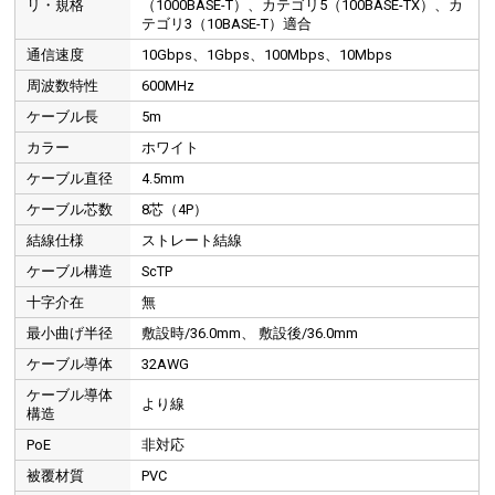
リ・規格
（1000BASE-T）、カテゴリ5（100BASE-TX）、カ
テゴリ3（10BASE-T）適合
安心のつめ折れ防止コネクタ
通信速度
10Gbps、1Gbps、100Mbps、10Mbps
周波数特性
600MHz
ケーブル長
5m
カラー
ホワイト
ケーブル直径
4.5mm
ケーブル芯数
8芯（4P）
結線仕様
ストレート結線
ケーブル構造
ScTP
十字介在
無
最小曲げ半径
敷設時/36.0mm、 敷設後/36.0mm
ケーブル導体
32AWG
ケーブル導体
より線
構造
PoE
非対応
被覆材質
PVC