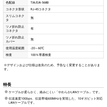
色配線
TIA/EIA-568B
コネクタ形状
RJ-45コネクタ
スリムコネク
無
タ
ツメ折れ防止
有
コネクタ
ツメ折れ防止
無
カバー
つめ折れ防止機能のある「への字」ラッチ形状を採用しています。
使用温度範囲
-20～60℃
検査
100％導通検査
※デザインおよび仕様は改良のため、予告なく変更することがありま
スムーズに抜き差しできる
す。
特長
ケーブルが柔らかく、絡みにくい「やわらかLANケーブル」です。
伝送速度10Gbps、伝送帯域600MHzを実現した、10ギガビット対応
LANケーブルです。