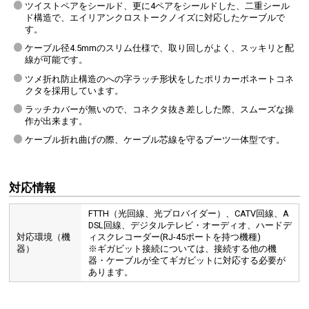
ツイストペアをシールド、更に4ペアをシールドした、二重シール
ド構造で、エイリアンクロストークノイズに対応したケーブルで
す。
ケーブル径4.5mmのスリム仕様で、取り回しがよく、スッキリと配
線が可能です。
ツメ折れ防止構造のへの字ラッチ形状をしたポリカーボネートコネ
クタを採用しています。
ラッチカバーが無いので、コネクタ抜き差しした際、スムーズな操
作が出来ます。
ケーブル折れ曲げの際、ケーブル芯線を守るブーツ一体型です。
対応情報
FTTH（光回線、光プロバイダー）、CATV回線、A
DSL回線、デジタルテレビ・オーディオ、ハードデ
対応環境（機
ィスクレコーダー(RJ-45ポートを持つ機種)
器）
※ギガビット接続については、接続する他の機
器・ケーブルが全てギガビットに対応する必要が
あります。