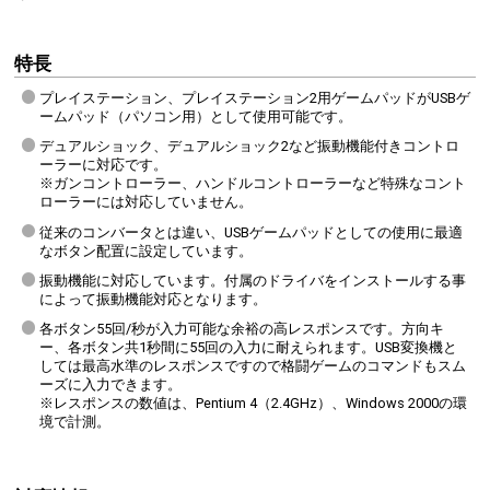
特長
プレイステーション、プレイステーション2用ゲームパッドがUSBゲ
ームパッド（パソコン用）として使用可能です。
デュアルショック、デュアルショック2など振動機能付きコントロ
ーラーに対応です。
※ガンコントローラー、ハンドルコントローラーなど特殊なコント
ローラーには対応していません。
従来のコンバータとは違い、USBゲームパッドとしての使用に最適
なボタン配置に設定しています。
振動機能に対応しています。付属のドライバをインストールする事
によって振動機能対応となります。
各ボタン55回/秒が入力可能な余裕の高レスポンスです。方向キ
ー、各ボタン共1秒間に55回の入力に耐えられます。USB変換機と
しては最高水準のレスポンスですので格闘ゲームのコマンドもスム
ーズに入力できます。
※レスポンスの数値は、Pentium 4（2.4GHz）、Windows 2000の環
境で計測。