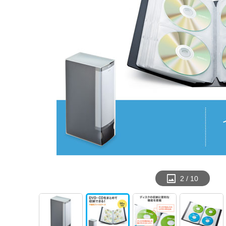
2
/
10