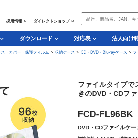
採用情報
ダイレクトショップ
ダウンロード
対応表
法人向け
ース・カバー・保護フィルム
>
収納ケース
>
CD・DVD・Blu-rayケース
>
フ
ファイルタイプで
きのDVD・CDフ
FCD-FL96BK
DVD・CDファイルケー