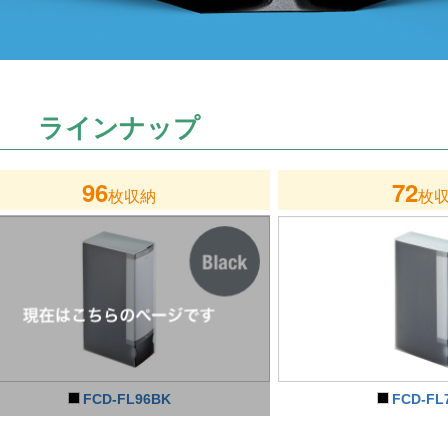
ラインナップ
96
72
枚収納
枚
FCD-FL96BK
FCD-FL