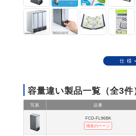
仕 様
容量違い製品一覧
（全3件
写真
品番
FCD-FL96BK
現在のページ