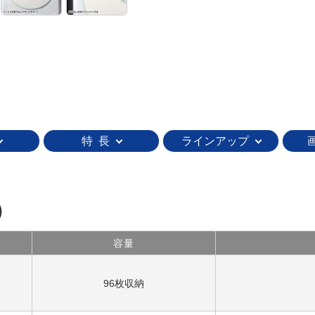
特 長
ラインアップ
）
容量
96枚収納