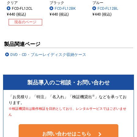
クリア
ブラック
ブルー
FCD-FL12CL
FCD-FL12BK
FCD-FL12BL
¥440 (税込)
¥440 (税込)
¥440 (税込)
現在のページ
製品関連ページ
DVD・CD・ブルーレイディスク収納ケース
FCD-FLBD128BK
FCD-FLBD104BK
FCD-FLBD64BK
FCD-FLBD32BK
（ブラック）
（ブラック）
（ブラック）
（ブラック）
製品導入のご相談・お問い合わせ
※
「お見積り」「特注」「名入れ」「検証機貸出
」などを承ってお
FCD-FLBD128CL
FCD-FLBD104CL
FCD-FLBD64C
FCD-FLBD32C
ります。
（クリア）
（クリア）
（クリア）
（クリア）
※検証機貸出は動作検証を目的としており、レンタルサービスではございませ
ん
お問い合わせはこちら