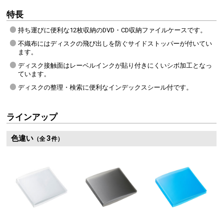
特長
持ち運びに便利な12枚収納のDVD・CD収納ファイルケースです。
不織布にはディスクの飛び出しを防ぐサイドストッパーが付いてい
ます。
ディスク接触面はレーベルインクが貼り付きにくいシボ加工となっ
ています。
ディスクの整理・検索に便利なインデックスシール付です。
ラインアップ
色違い
3
ディスクの飛び出し防止ストッパー付き
インデックスシールを付
（全
件）
不織布にはディスクの飛び出しを防ぐサイドストッパーが付いています。
ディスクの整理・検索に便利
ブルーレイ対応 ファイルケース ラインナップはこちら
128枚収納
104枚収納
64枚収納
32枚