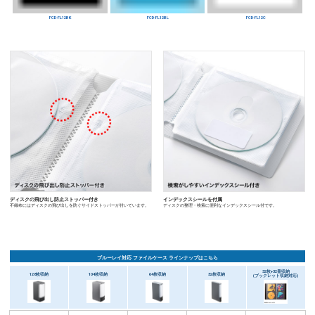
ラインナップ
120
96
枚収納
枚収納
FCD-FL120BK
FCD-FL96BK