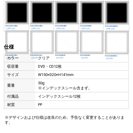
12
枚収納
仕様
カラー
クリア
収容量
DVD・CD12枚
サイズ
W150×D20×H141mm
50g
重量
※インデックスシール含まず。
付属品
インデックスシール12枚
材質
PP
FCD-FL12BK
FCD-FL12BL
※デザインおよび仕様は改良のため、予告なく変更することがありま
す。