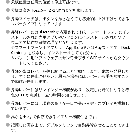
天板位置は任意の位置で停止可能です。
天板は高さH622.5～1272.5mmまで可動します。
昇降スイッチは、ボタンを探さなくても感覚的に上げ下げができる
レバータイプになっています。
昇降レバーにはBluetoothが内蔵されており、スマートフォンにイン
ストールされた専用アプリやパソコンにインストールされたソフト
ウェアで操作や目標管理などが行えます。
※スマートフォン用アプリは、AppStoreまたはPlayストアで「Desk
Control」を検索し、インストールしてください。
※パソコン用ソフトウェアはサンワサプライWEBサイトからダウン
ロードしてください。
昇降の際はレバーを押し続けることで動作します。危険を発見した
り、すぐに停止させたいと思った場合にはレバーから手を放すこと
で動作が停止します。
昇降レバーにはリマインダー機能があり、設定した時間になると赤
色のLEDが点滅し、立つ時間を知らせます。
昇降レバーには、現在の高さが一目で分かるディスプレイを搭載し
ています。
高さを4つまで保存できるメモリー機能付きです。
記憶した高さまで、ダブルクリックで自動昇降させることができま
す。