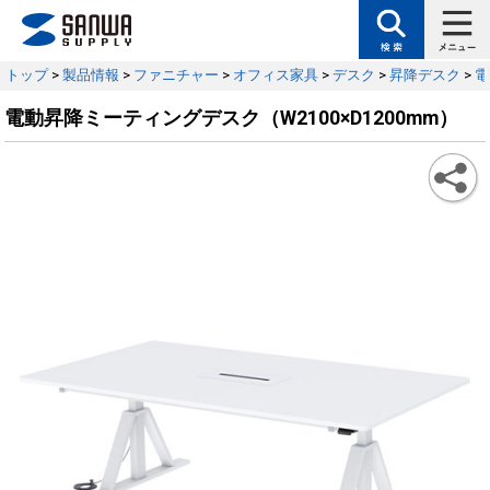
トップ
>
製品情報
>
ファニチャー
>
オフィス家具
>
デスク
>
昇降デスク
>
電
電動昇降ミーティングデスク（W2100×D1200mm）