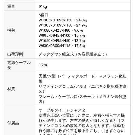
重量
91kg
6個口
W1305×D1095×H50・24.8㎏
W1305×D1095×H50・24.9㎏
梱包
W1080×D425×H80・9.6㎏
W995×D945×H100・15.7㎏
W1650×D495×H50・12.7㎏
W630×D300×H115・17.5㎏
出荷形態
ノックダウン組立式（お客様組み立て）
電源ケーブル
3.2m
長
天板/木製（パーティクルボード）＋メラミン化粧
板
リフティングコラム/アルミ（エポキシ樹脂粉体塗
材質
装）
フレーム・ケーブル口/スチール（メラミン焼付塗
装）
ケーブルタイ、アジャスター
※構造上高い位置にした際に、左右へ揺らすと揺
れが発生します。左右の動きが激しくなるとリフ
付属品
ティングコラムの故障の原因となります。移動を
行う際には必ず位置を最下部にし、引きずらない