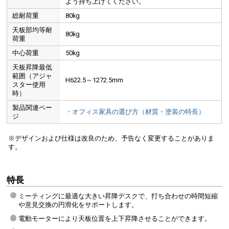
よう持ち上げてください。
総耐荷重
80kg
天板部均等耐
80kg
荷重
中心荷重
50kg
天板昇降最低
範囲（アジャ
H622.5～1272.5mm
スター使用
時）
製品関連ペー
・オフィス家具の選び方（材質・塗装の特長）
ジ
※デザインおよび仕様は改良のため、予告なく変更することがありま
す。
特長
ミーティングに最適な大きい昇降デスクで、打ち合わせの時間短縮
や意見交換の円滑化をサポートします。
電動モーターにより天板位置を上下昇降させることができます。