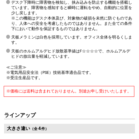
デスク下降時に障害物を検知し、挟み込みを防止する機能を搭載し
ています。障害物を感知すると瞬時に運転をやめ、自動的に位置を
少し戻します。
※この機能はデスク本体及び、対象物の破損を未然に防ぐものであ
り、人体への安全を考慮したものではありません。また全ての条件
下において動作を保証するものではありません。
天板メラミンは白色を採用しています。オフィス全体を明るくしま
す。
天板のホルムアルデヒド放散基準値はF☆☆☆☆で、ホルムアルデ
ヒドの放出量を軽減しています。
≪ご注意≫
※電気用品安全法（PSE）技術基準適合品です。
※受注生産品です。
※価格には送料は含まれておりません。別途お申し受けいたします。
ラインアップ
大きさ違い
4
（全
件）