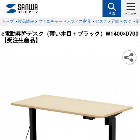
トップ
>
製品情報
>
ファニチャー
>
オフィス家具
>
デスク
>
昇降デスク
>
電
e電動昇降デスク（薄い木目＋ブラック）W1400×D700
【受注生産品】