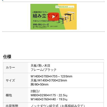
仕様
天板/薄い木目
カラー
フレーム/ブラック
W1400×D700×H735～1235mm
サイズ
天板/W1400×D700×t25mm
脚/80×50mm
2個口/
梱包
W830×D290×H175・22.5㎏
W1460×D760×H40・19.3㎏
出荷形態
ノックダウン組立式（お客様組み立て）