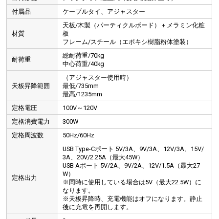
付属品
ケーブルタイ、アジャスター
天板/木製（パーティクルボード）＋メラミン化粧
材質
板
フレーム/スチール（エポキシ樹脂粉体塗装）
総耐荷重/70kg
耐荷重
中心荷重/40kg
（アジャスター使用時）
天板昇降範囲
最低/735mm
最高/1235mm
定格電圧
100V～120V
定格消費電力
300W
定格周波数
50Hz/60Hz
USB Type-Cポート 5V/3A、9V/3A、12V/3A、15V/
3A、20V/2.25A（最大45W）
USB Aポート 5V/2A、9V/2A、12V/1.5A（最大27
W）
定格出力
※同時に使用している場合は5V（最大22.5W）に
なります。
※天板昇降時、充電機能はオフになります。静止
後に充電を再開します。