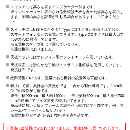
スイッチには高さを表すインジケーター付きです。
※インジケーターに表示される数値は天板を含めた総高さを表示し
ます。実際の高さと誤差が生じる場合があります。ご了承くださ
い。
スイッチにはUSB AコネクタとType-Cコネクタが装備されており、
スマートフォンなどの充電ができます。Type-Cコネクタは最大出力
45WのPDに対応しています。
※充電用のケーブルは付属していません。
※通信機能はありません。
天板エッジにはオレフィン系のソフトエッジを巻いています。
天板表面には滑らかな手触りのメラミン化粧板を使用しています。
硬度は7Hです。
総耐荷重70kgです。重量のある機器の設置等も可能です。
特注にて幅、奥行きの変更ができ、1台から製作可能です。1mm単
位での製作が可能です。
※最小幅900mm、最大幅1400mm、最小奥行600mm、最大奥行700
mmの範囲にてサイズ変更の特注ができます。
※品番に無い天板とフレームの組合せも特注にて可能です。例：フ
レーム/ブラック＋天板/ホワイト
※電気用品安全法（PSE）技術基準適合品です。
※価格には送料は含まれておりません。別途お申し受けいたします。