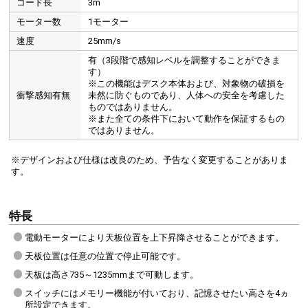
コード長
3m
モーター数
1モーター
速度
25mm/s
有（3段階で感知レベルを調整することができま
す）
※この機能はデスク本体および、対象物の破損を
衝撃感知有無
未然に防ぐものであり、人体への安全を考慮した
ものではありません。
※また全ての条件下において動作を保証するもの
ではありません。
※デザインおよび仕様は改良のため、予告なく変更することがありま
す。
特長
電動モーターにより天板位置を上下昇降させることができます。
天板位置は任意の位置で停止可能です。
天板は高さ735～1235mmまで可動します。
スイッチにはメモリー機能が付いており、記憶させたい高さを4ヵ
所設定できます。