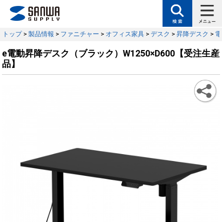
トップ
>
製品情報
>
ファニチャー
>
オフィス家具
>
デスク
>
昇降デスク
>
電
e電動昇降デスク（ブラック）W1250×D600【受注生産
品】