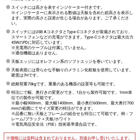
スイッチには高さを表すインジケーター付きです。
※インジケーターに表示される数値は天板を含めた総高さを表示し
ます。実際の高さと誤差が生じる場合があります。ご了承くださ
い。
スイッチにはUSB AコネクタとType-Cコネクタが装備されており、
スマートフォンなどの充電ができます。Type-Cコネクタは最大出力
45WのPDに対応しています。
※充電用のケーブルは付属していません。
※通信機能はありません。
天板エッジにはオレフィン系のソフトエッジを巻いています。
天板表面には滑らかな手触りのメラミン化粧板を使用しています。
硬度は7Hです。
総耐荷重70kgです。重量のある機器の設置等も可能です。
特注にて幅、奥行きの変更ができ、1台から製作可能です。1mm単
位での製作が可能です。
※最小幅900mm、最大幅1400mm、最小奥行600mm、最大奥行700
mmの範囲にてサイズ変更の特注ができます。
※品番に無い天板とフレームの組合せも特注にて可能です。例：フ
レーム/ブラック＋天板/ホワイト
※電気用品安全法（PSE）技術基準適合品です。
※価格には送料は含まれておりません。別途お申し受けいたします。