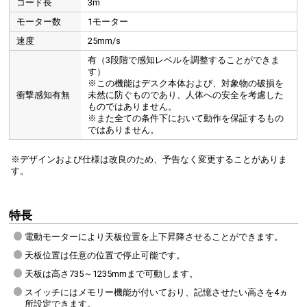
コード長
3m
モーター数
1モーター
速度
25mm/s
有（3段階で感知レベルを調整することができま
す）
※この機能はデスク本体および、対象物の破損を
衝撃感知有無
未然に防ぐものであり、人体への安全を考慮した
ものではありません。
※また全ての条件下において動作を保証するもの
ではありません。
※デザインおよび仕様は改良のため、予告なく変更することがありま
す。
特長
電動モーターにより天板位置を上下昇降させることができます。
天板位置は任意の位置で停止可能です。
天板は高さ735～1235mmまで可動します。
スイッチにはメモリー機能が付いており、記憶させたい高さを4ヵ
所設定できます。