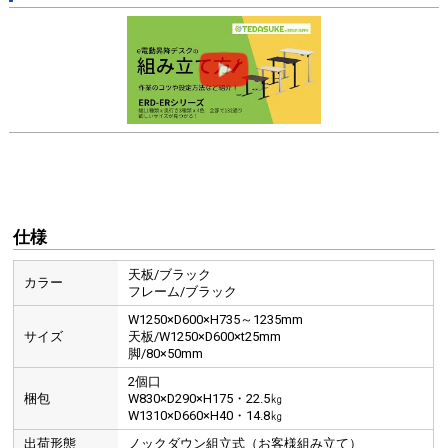
仕様
天板/ブラック
カラー
フレーム/ブラック
W1250×D600×H735～1235mm
サイズ
天板/W1250×D600×t25mm
脚/80×50mm
2個口
梱包
W830×D290×H175・22.5㎏
W1310×D660×H40・14.8㎏
出荷形態
ノックダウン組立式（お客様組み立て）