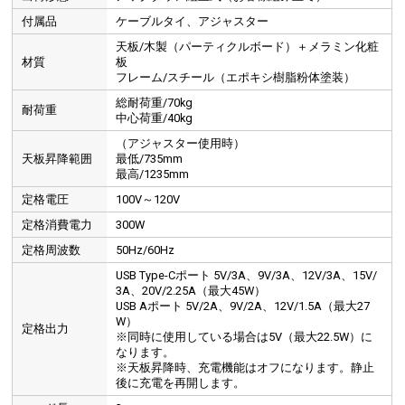
付属品
ケーブルタイ、アジャスター
天板/木製（パーティクルボード）＋メラミン化粧
材質
板
フレーム/スチール（エポキシ樹脂粉体塗装）
総耐荷重/70kg
耐荷重
中心荷重/40kg
（アジャスター使用時）
天板昇降範囲
最低/735mm
最高/1235mm
定格電圧
100V～120V
定格消費電力
300W
定格周波数
50Hz/60Hz
USB Type-Cポート 5V/3A、9V/3A、12V/3A、15V/
3A、20V/2.25A（最大45W）
USB Aポート 5V/2A、9V/2A、12V/1.5A（最大27
W）
定格出力
※同時に使用している場合は5V（最大22.5W）に
なります。
※天板昇降時、充電機能はオフになります。静止
後に充電を再開します。