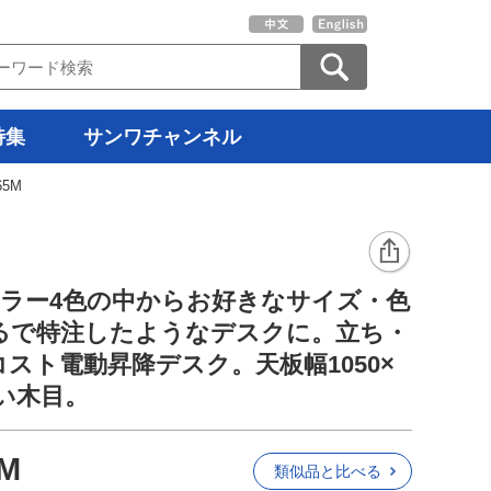
特集
サンワチャンネル
65M
カラー4色の中からお好きなサイズ・色
るで特注したようなデスクに。立ち・
スト電動昇降デスク。天板幅1050×
濃い木目。
5M
類似品と比べる