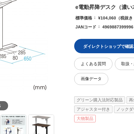
e電動昇降デスク（濃い木
標準価格
¥104,060
（税抜き ¥
JANコード
4969887399996
ダイレクトショップで確認
よくある質問
取扱・
画像データ
グリーン購入法対応製品
再
5
アジャスター付き
ノックダ
大物製品