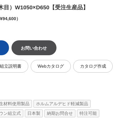
目）W1050×D650【受注生産品】
94,600）
お問い合わせ
組立説明書
Webカタログ
カタログ作成
生材料使用製品
ホルムアルデヒド軽減製品
ウン組立式
日本製
納期お問合せ
特注可能