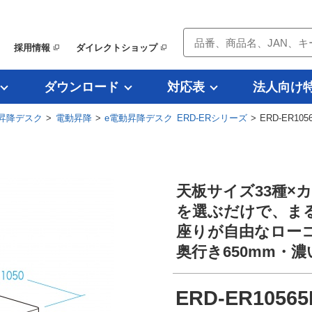
採用情報
ダイレクトショップ
ダウンロード
対応表
法人向け
昇降デスク
>
電動昇降
>
e電動昇降デスク ERD-ERシリーズ
> ERD-ER105
天板サイズ33種×
を選ぶだけで、ま
座りが自由なローコ
奥行き650mm・
ERD-ER1056