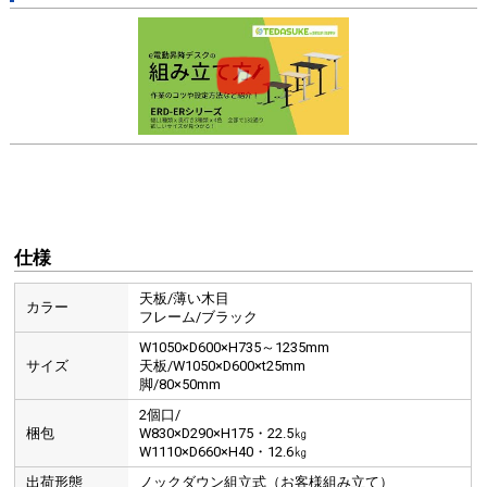
仕様
天板/薄い木目
カラー
フレーム/ブラック
W1050×D600×H735～1235mm
サイズ
天板/W1050×D600×t25mm
脚/80×50mm
2個口/
梱包
W830×D290×H175・22.5㎏
W1110×D660×H40・12.6㎏
出荷形態
ノックダウン組立式（お客様組み立て）