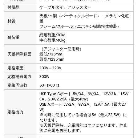
付属品
ケーブルタイ、アジャスター
天板/木製（パーティクルボード）＋メラミン化粧
材質
板
フレーム/スチール（エポキシ樹脂粉体塗装）
総耐荷重/70kg
耐荷重
中心荷重/40kg
（アジャスター使用時）
天板昇降範囲
最低/735mm
最高/1235mm
定格電圧
100V～120V
定格消費電力
300W
定格周波数
50Hz/60Hz
USB Type-Cポート 5V/3A、9V/3A、12V/3A、15V/
3A、20V/2.25A（最大45W）
USB Aポート 5V/2A、9V/2A、12V/1.5A（最大27
W）
定格出力
※同時に使用している場合は5V（最大22.5W）に
なります。
※天板昇降時、充電機能はオフになります。静止
後に充電を再開します。