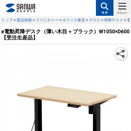
トップ
>
製品情報
>
ファニチャー
>
オフィス家具
>
デスク
>
昇降デスク
>
電
e電動昇降デスク（薄い木目＋ブラック）W1050×D600
【受注生産品】