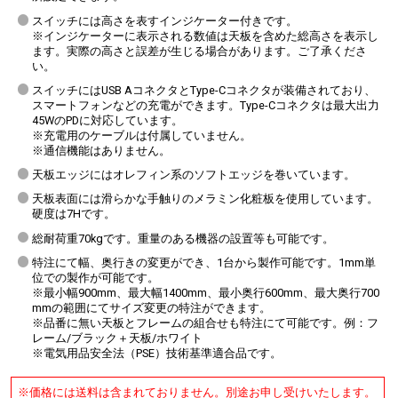
スイッチには高さを表すインジケーター付きです。
※インジケーターに表示される数値は天板を含めた総高さを表示し
ます。実際の高さと誤差が生じる場合があります。ご了承くださ
い。
スイッチにはUSB AコネクタとType-Cコネクタが装備されており、
スマートフォンなどの充電ができます。Type-Cコネクタは最大出力
45WのPDに対応しています。
※充電用のケーブルは付属していません。
※通信機能はありません。
天板エッジにはオレフィン系のソフトエッジを巻いています。
天板表面には滑らかな手触りのメラミン化粧板を使用しています。
硬度は7Hです。
総耐荷重70kgです。重量のある機器の設置等も可能です。
特注にて幅、奥行きの変更ができ、1台から製作可能です。1mm単
位での製作が可能です。
※最小幅900mm、最大幅1400mm、最小奥行600mm、最大奥行700
mmの範囲にてサイズ変更の特注ができます。
※品番に無い天板とフレームの組合せも特注にて可能です。例：フ
レーム/ブラック＋天板/ホワイト
※電気用品安全法（PSE）技術基準適合品です。
※価格には送料は含まれておりません。別途お申し受けいたします。