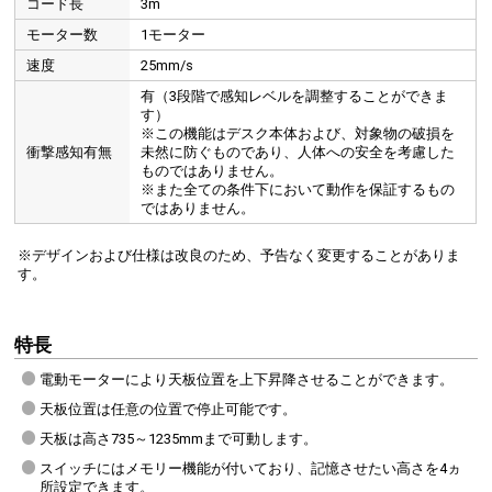
コード長
3m
モーター数
1モーター
速度
25mm/s
有（3段階で感知レベルを調整することができま
す）
※この機能はデスク本体および、対象物の破損を
衝撃感知有無
未然に防ぐものであり、人体への安全を考慮した
ものではありません。
※また全ての条件下において動作を保証するもの
ではありません。
※デザインおよび仕様は改良のため、予告なく変更することがありま
す。
特長
電動モーターにより天板位置を上下昇降させることができます。
天板位置は任意の位置で停止可能です。
天板は高さ735～1235mmまで可動します。
スイッチにはメモリー機能が付いており、記憶させたい高さを4ヵ
所設定できます。