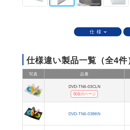
仕 様
仕様違い製品一覧
（全4件
写真
品番
DVD-TN6-03CLN
現在のページ
DVD-TN6-03BKN