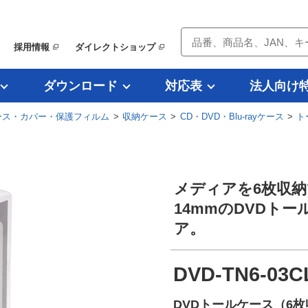
採用情報
ダイレクトショップ
ダウンロード
対応表
法人向け
ース・カバー・保護フィルム
>
収納ケース
>
CD・DVD・Blu-rayケース
>
ト
メディアを6枚収納
14mmのDVDト
ア。
DVD-TN6-03C
DVDトールケース（6