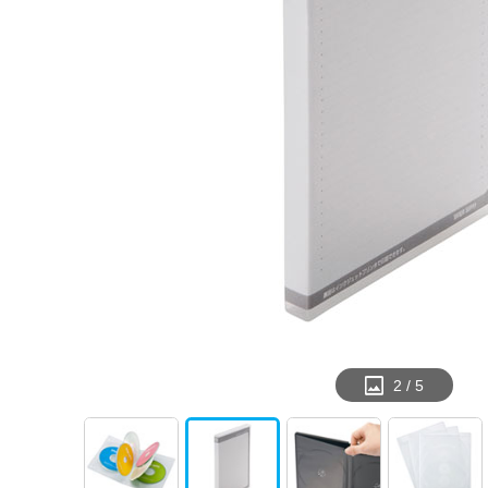
2
/
5