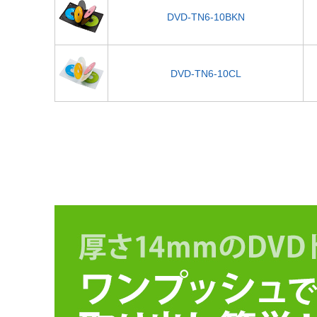
DVD-TN6-10BKN
DVD-TN6-10CL