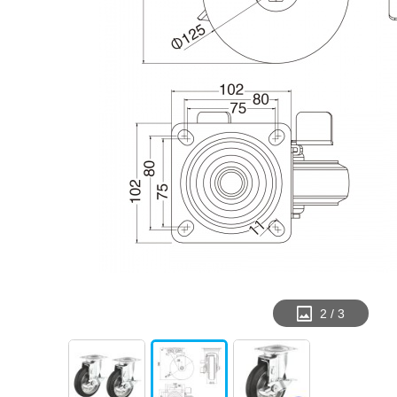
2
/
3