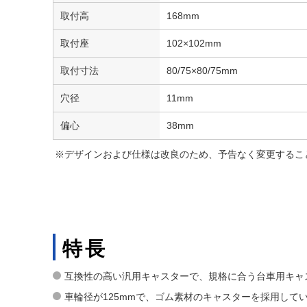
取付高
168mm
取付座
102×102mm
取付寸法
80/75×80/75mm
穴径
11mm
偏心
38mm
※デザインおよび仕様は改良のため、予告なく変更するこ
特長
互換性の高い汎用キャスターで、規格に合う台車用キャ
車輪径が125mmで、ゴム素材のキャスターを採用して