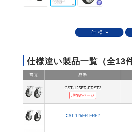
仕 様
仕様違い製品一覧
（全13
写真
品番
CST-125ER-FRST2
現在のページ
CST-125ER-FRE2