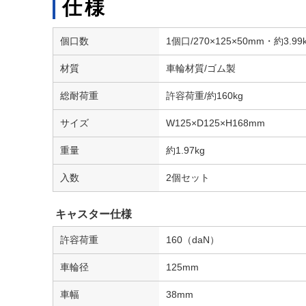
仕様
個口数
1個口/270×125×50mm・約3.99
材質
車輪材質/ゴム製
総耐荷重
許容荷重/約160kg
サイズ
W125×D125×H168mm
重量
約1.97kg
入数
2個セット
キャスター仕様
許容荷重
160（daN）
車輪径
125mm
車幅
38mm