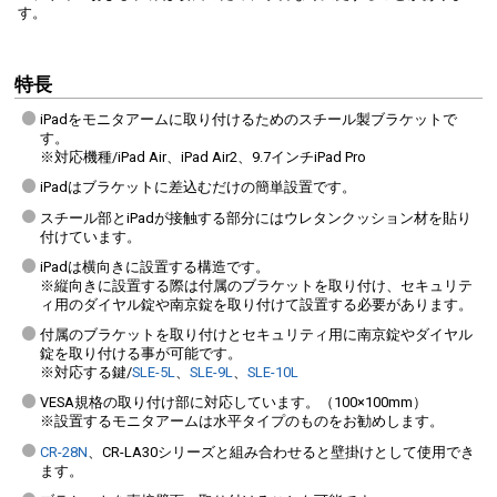
す。
特長
iPadをモニタアームに取り付けるためのスチール製ブラケットで
す。
※対応機種/iPad Air、iPad Air2、9.7インチiPad Pro
iPadはブラケットに差込むだけの簡単設置です。
スチール部とiPadが接触する部分にはウレタンクッション材を貼り
付けています。
iPadは横向きに設置する構造です。
※縦向きに設置する際は付属のブラケットを取り付け、セキュリテ
ィ用のダイヤル錠や南京錠を取り付けて設置する必要があります。
付属のブラケットを取り付けとセキュリティ用に南京錠やダイヤル
錠を取り付ける事が可能です。
※対応する鍵/
SLE-5L
、
SLE-9L
、
SLE-10L
VESA規格の取り付け部に対応しています。（100×100mm）
※設置するモニタアームは水平タイプのものをお勧めします。
CR-28N
、CR-LA30シリーズと組み合わせると壁掛けとして使用でき
ます。