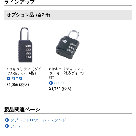
ラインアップ
オプション品
2
（全
件）
eセキュリティ（ダイ
eセキュリティ（マス
ヤル錠、小・4桁）
ターキー対応ダイヤル
錠）
SLE-5L
SLE-9L
¥1,056 (税込)
¥1,760 (税込)
製品関連ページ
タブレットPCアーム・スタンド
アーム