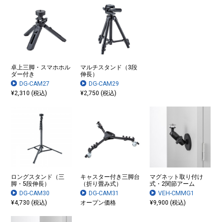
卓上三脚・スマホホル
マルチスタンド（3段
ダー付き
伸長）
▲CR-LACAM5
DG-CAM27
DG-CAM29
¥2,310 (税込)
¥2,750 (税込)
ロングスタンド（三
キャスター付き三脚台
マグネット取り付け
脚・5段伸長）
（折り畳み式）
式・2関節アーム
DG-CAM30
DG-CAM31
VEH-CMMG1
¥4,730 (税込)
オープン価格
¥9,900 (税込)