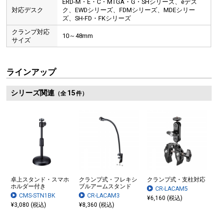
ERD-M・E・C・MTGA・G・SHシリーズ、eデス
対応デスク
ク、EWDシリーズ、FDMシリーズ、MDEシリー
ズ、SH-FD・FKシリーズ
クランプ対応
10～48mm
サイズ
ラインアップ
シリーズ関連
15
（全
件）
卓上スタンド・スマホ
クランプ式・フレキシ
クランプ式・支柱対応
ホルダー付き
ブルアームスタンド
CR-LACAM5
CMS-STN1BK
CR-LACAM3
¥6,160 (税込)
¥3,080 (税込)
¥8,360 (税込)