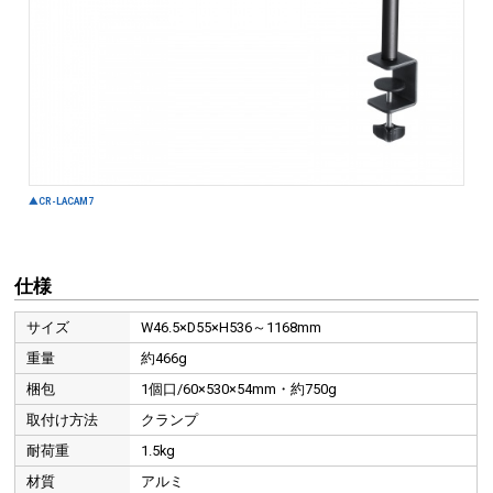
仕様
サイズ
W46.5×D55×H536～1168mm
重量
約466g
梱包
1個口/60×530×54mm・約750g
取付け方法
クランプ
耐荷重
1.5kg
材質
アルミ