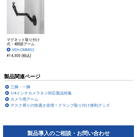
マグネット取り付け
式・4関節アーム
VEH-CMMG2
¥14,300 (税込)
製品関連ページ
三脚・一脚
1/4インチカメラネジ対応製品特集
カメラ用アーム
▲CR-LACAM7
デスク周りの快適さ倍増！クランプ取り付け便利グッズ
製品導入のご相談・お問い合わせ