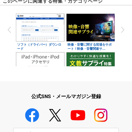
このページに関連する特集・カテゴリページ
ソフト（ドライバー）ダウンロ
映像・音響に関する現場をサポ
ード
ート！映像・音響関連サ…
天板の両側にはガードが付いており、高い安定性で大切なPCを守りま
iPad・iPhone・iPodアクセサ
学校教育をサポート！文教サプ
リ
ライ特集
公式SNS・メールマガジン登録
学校教育のICT環境整備特集