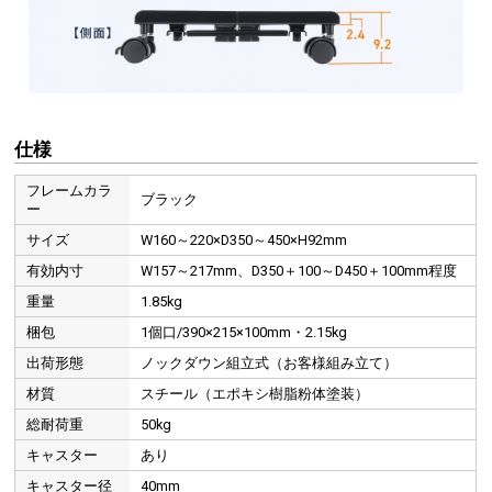
仕様
フレームカラ
ブラック
ー
サイズ
W160～220×D350～450×H92mm
有効内寸
W157～217mm、D350＋100～D450＋100mm程度
重量
1.85kg
梱包
1個口/390×215×100mm・2.15kg
出荷形態
ノックダウン組立式（お客様組み立て）
材質
スチール（エポキシ樹脂粉体塗装）
総耐荷重
50kg
キャスター
あり
キャスター径
40mm