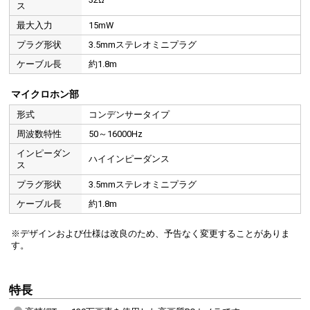
ス
最大入力
15mW
プラグ形状
3.5mmステレオミニプラグ
ケーブル長
約1.8m
マイクロホン部
形式
コンデンサータイプ
周波数特性
50～16000Hz
インピーダン
ハイインピーダンス
ス
プラグ形状
3.5mmステレオミニプラグ
ケーブル長
約1.8m
※デザインおよび仕様は改良のため、予告なく変更することがありま
す。
特長