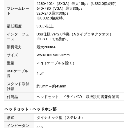
1280×1024（SXGA）最大15fps（USB2.0接続時）
フレームレー
640×480（VGA）最大30fps
ト
320×240 最大30fps
※USB2.0接続時。
最低照度
30Lux以上
インターフェ
USB仕様 Ver.2.0準拠（Aタイプコネクタオス）
ース
※USB1.1でも動作。
消費電力
最大200mA
サイズ
W50×D65.5×H91mm
重量
73g（ケーブルを除く）
USBケーブル
1.5m
長
スタンド取付
約5mm～約45mm
け幅
付属品
ヘッドセット、ドライバCD、取扱説明書兼保証書
ヘッドセット・ヘッドホン部
形式
ダイナミック型（ステレオ）
インピーダン
32Ω