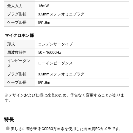
最大入力
15mW
プラグ形状
3.5mmステレオミニプラグ
ケーブル長
約1.8m
マイクロホン部
形式
コンデンサータイプ
周波数特性
50～16000Hz
インピーダン
ローインピーダンス
ス
プラグ形状
3.5mmステレオミニプラグ
ケーブル長
約1.8m
※デザインおよび仕様は改良のため、予告なく変更することがありま
す。
特長
美しさに差が出るCCD30万画素を使用した高画質PCカメラです。