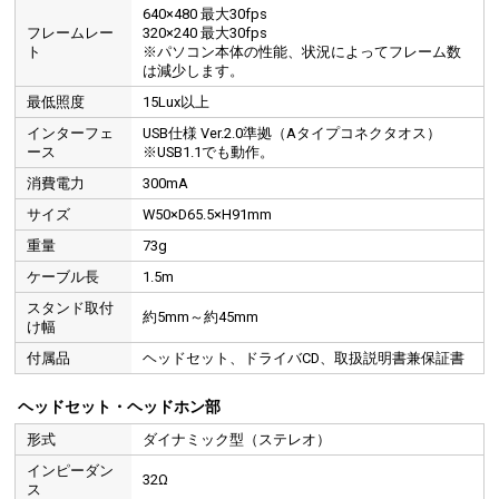
640×480 最大30fps
フレームレー
320×240 最大30fps
ト
※パソコン本体の性能、状況によってフレーム数
は減少します。
最低照度
15Lux以上
インターフェ
USB仕様 Ver.2.0準拠（Aタイプコネクタオス）
ース
※USB1.1でも動作。
消費電力
300mA
サイズ
W50×D65.5×H91mm
重量
73g
ケーブル長
1.5m
スタンド取付
約5mm～約45mm
け幅
付属品
ヘッドセット、ドライバCD、取扱説明書兼保証書
ヘッドセット・ヘッドホン部
形式
ダイナミック型（ステレオ）
インピーダン
32Ω
ス