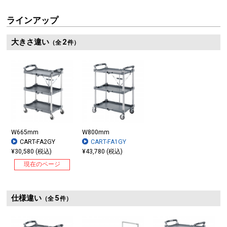
ラインアップ
大きさ違い
2
（全
件）
W665mm
W800mm
CART-FA2GY
CART-FA1GY
¥30,580 (税込)
¥43,780 (税込)
現在のページ
仕様違い
5
（全
件）