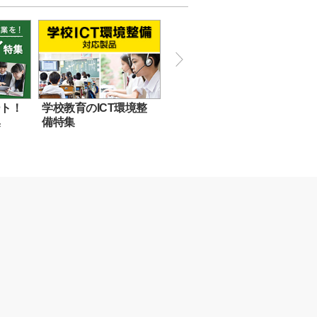
ート！
学校教育のICT環境整
集
備特集