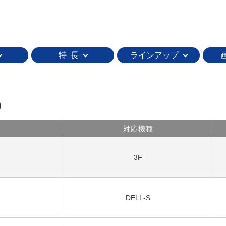
特 長
ラインアップ
）
対応機種
3F
DELL-S