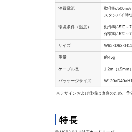
消費電流
動作時/500m
スタンバイ時/1
環境条件（温度）
動作時/-5℃～7
保管時/-5℃～7
サイズ
W63×D62×
重量
約45g
ケーブル長
1.2m（±5mm
パッケージサイズ
W120×D40×H
※デザインおよび仕様は改良のため、予
特長
USB2.0/1.1対応カードリーダ