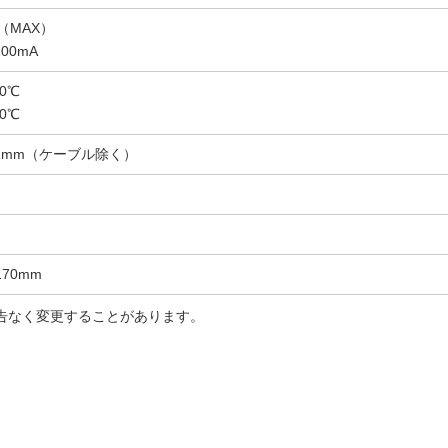
A（MAX）
00mA
0℃
0℃
H11mm（ケーブル除く）
）
170mm
告なく変更することがあります。