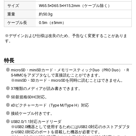
サイズ
W65.5×D65.5×H15.2mm（ケーブル除く）
重量
約50.3g
ケーブル長
0.5m（±5mm）
※デザインおよび仕様は改良のため、予告なく変更することがありま
す。
特長
microSD・miniSDカード・メモリースティックDuo（PRO Duo）・R
S-MMCをアダプタなしで直接読むことができます。
※miniSD・SDカード・microSDを同時に読むことはできません。
37種類のメディアが読み書きできます。
SD新規格SDHC対応。
xDピクチャーカード（Type M/Type H）対応
接続ケーブル付きです。
USB2.0/1.1対応カードリーダ
※USB2.0機器として使用するためにはUSB2.0対応のホストアダプタ
かUSB2.0対応のポートを搭載した機器が必要です。