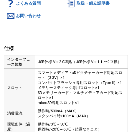
よくある質問
取扱・組立説明書
お問い合わせ
仕様
インターフェ
USB仕様 Ver.2.0準拠（USB仕様 Ver.1.1上位互換）
ース規格
スマートメディア・xDピクチャーカード対応スロ
ット（3.3V）×1
コンパクトフラッシュ専用スロット（Type II）×1
スロット
メモリースティック専用スロット×1
SDメモリーカード・マルチメディアカード対応ス
ロット×1
microSD専用スロット×1
動作時/500mA（MAX）
消費電流
スタンバイ時/100mA（MAX）
環境条件（温
動作時/0℃～50℃
度）
保管時/-20℃～60℃（結露なきこと）