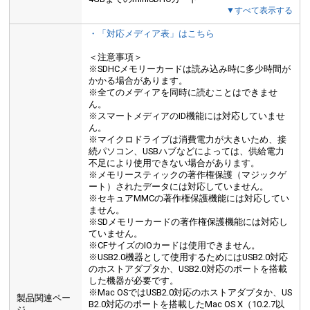
▼すべて表示する
・「対応メディア表」はこちら
＜注意事項＞
※SDHCメモリーカードは読み込み時に多少時間が
かかる場合があります。
※全てのメディアを同時に読むことはできませ
ん。
※スマートメディアのID機能には対応していませ
ん。
※マイクロドライブは消費電力が大きいため、接
続パソコン、USBハブなどによっては、供給電力
不足により使用できない場合があります。
※メモリースティックの著作権保護（マジックゲ
ート）されたデータには対応していません。
※セキュアMMCの著作権保護機能には対応してい
ません。
※SDメモリーカードの著作権保護機能には対応し
ていません。
※CFサイズのIOカードは使用できません。
※USB2.0機器として使用するためにはUSB2.0対応
のホストアダプタか、USB2.0対応のポートを搭載
した機器が必要です。
※Mac OSではUSB2.0対応のホストアダプタか、US
製品関連ペー
B2.0対応のポートを搭載したMac OS X（10.2.7以
ジ