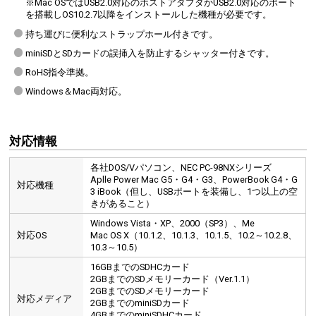
※Mac OSではUSB2.0対応のホストアダプタかUSB2.0対応のポート
を搭載しOS10.2.7以降をインストールした機種が必要です。
持ち運びに便利なストラップホール付きです。
miniSDとSDカードの誤挿入を防止するシャッター付きです。
RoHS指令準拠。
Windows＆Mac両対応。
対応情報
各社DOS/Vパソコン、NEC PC-98NXシリーズ
Aplle Power Mac G5・G4・G3、PowerBook G4・G
対応機種
3 iBook（但し、USBポートを装備し、1つ以上の空
きがあること）
Windows Vista・XP、2000（SP3）、Me
対応OS
Mac OS X（10.1.2、10.1.3、10.1.5、10.2～10.2.8、
10.3～10.5）
16GBまでのSDHCカード
2GBまでのSDメモリーカード（Ver.1.1）
2GBまでのSDメモリーカード
対応メディア
2GBまでのminiSDカード
4GBまでのminiSDHCカード