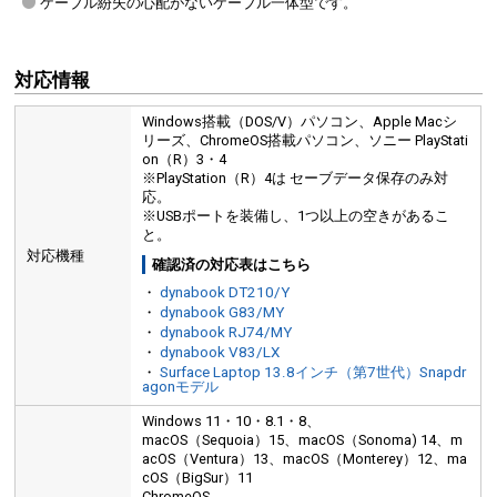
ケーブル紛失の心配がないケーブル一体型です。
対応情報
Windows搭載（DOS/V）パソコン、Apple Macシ
リーズ、ChromeOS搭載パソコン、ソニー PlayStati
on（R）3・4
※PlayStation（R）4は セーブデータ保存のみ対
応。
※USBポートを装備し、1つ以上の空きがあるこ
と。
対応機種
確認済の対応表はこちら
・
dynabook DT210/Y
・
dynabook G83/MY
・
dynabook RJ74/MY
・
dynabook V83/LX
・
Surface Laptop 13.8インチ（第7世代）Snapdr
agonモデル
Windows 11・10・8.1・8、
macOS（Sequoia）15、macOS（Sonoma) 14、m
acOS（Ventura）13、macOS（Monterey）12、ma
cOS（BigSur）11
ChromeOS