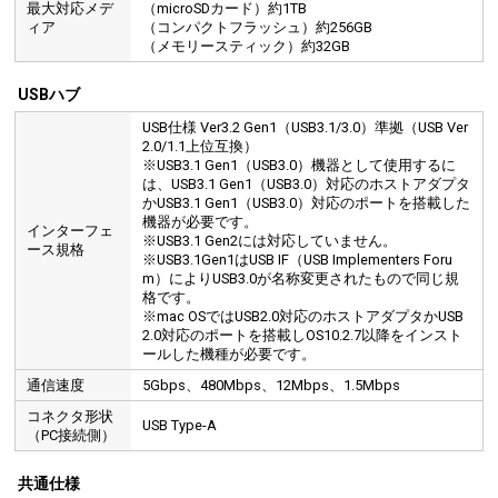
最大対応メデ
（microSDカード）約1TB
ィア
（コンパクトフラッシュ）約256GB
（メモリースティック）約32GB
USBハブ
USB仕様 Ver3.2 Gen1（USB3.1/3.0）準拠（USB Ver
2.0/1.1上位互換）
※USB3.1 Gen1（USB3.0）機器として使用するに
は、USB3.1 Gen1（USB3.0）対応のホストアダプタ
かUSB3.1 Gen1（USB3.0）対応のポートを搭載した
機器が必要です。
インターフェ
※USB3.1 Gen2には対応していません。
ース規格
※USB3.1Gen1はUSB IF（USB Implementers Foru
m）によりUSB3.0が名称変更されたもので同じ規
格です。
※mac OSではUSB2.0対応のホストアダプタかUSB
2.0対応のポートを搭載しOS10.2.7以降をインスト
ールした機種が必要です。
通信速度
5Gbps、480Mbps、12Mbps、1.5Mbps
コネクタ形状
USB Type-A
（PC接続側）
共通仕様