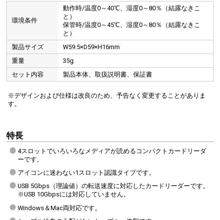
動作時/温度0～40℃、湿度0～80％（結露なきこ
と）
環境条件
保管時/温度0～45℃、湿度0～80％（結露なきこ
と）
製品サイズ
W59.5×D59×H16mm
重量
35g
セット内容
製品本体、取扱説明書、保証書
※デザインおよび仕様は改良のため、予告なく変更することがありま
す。
特長
4スロットでいろいろなメディアが読めるコンパクトカードリーダ
ーです。
アイコンに迷わない1スロット認識タイプです。
USB 5Gbps（理論値）の転送速度に対応したカードリーダーです。
※USB 10Gbpsには対応していません。
Windows＆Mac両対応です。