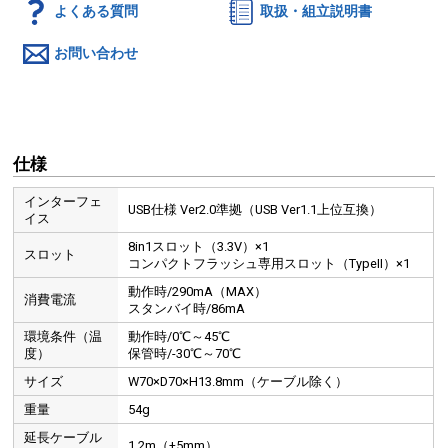
よくある質問
取扱・組立説明書
お問い合わせ
仕様
インターフェ
USB仕様 Ver2.0準拠（USB Ver1.1上位互換）
イス
8in1スロット（3.3V）×1
スロット
コンパクトフラッシュ専用スロット（TypeII）×1
動作時/290mA（MAX）
消費電流
スタンバイ時/86mA
環境条件（温
動作時/0℃～45℃
度）
保管時/-30℃～70℃
サイズ
W70×D70×H13.8mm（ケーブル除く）
重量
54g
延長ケーブル
1.2m（±5mm）