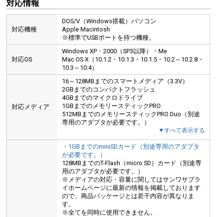
対応情報
DOS/V（Windows搭載）パソコン
対応機種
Apple Macintosh
※標準でUSBポートを持つ機種。
Windows XP・2000（SP3以降）・Me
対応OS
Mac OS X（10.1.2・10.1.3・10.1.5・10.2～10.2.8・
10.3～10.4）
16～128MBまでのスマートメディア（3.3V）
2GBまでのコンパクトフラッシュ
4GBまでのマイクロドライブ
1GBまでのメモリースティックPRO
対応メディア
512MBまでのメモリースティックPRO Duo（別途
専用のアダプタが必要です。）
▼すべて表示する
・1GBまでのminiSDカード（別途専用のアダプタ
が必要です。）
128MBまでのT-Flash（micro SD）カード（別途専
用のアダプタが必要です。）
※メディアの対応・容量に関してはサンワサプラ
イホームページに最新の情報を掲載しております
ので、商品パッケージとは若干内容が異なりま
す。
※全てを同時に使用できません。