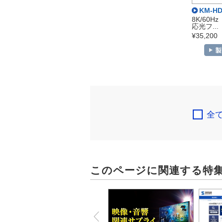
KM-HD
8K/60Hz
応光フ...
¥35,20
全
このページに関連する特