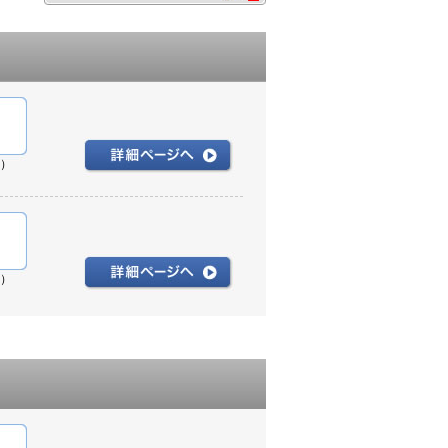
n）
n）