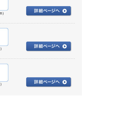
in）
n）
n）