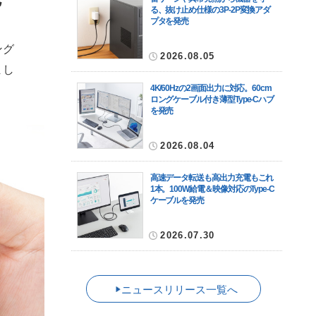
る、抜け止め仕様の3P-2P変換アダ
プタを発売
ング
2026.08.05
まし
4K/60Hzの2画面出力に対応。60cm
ロングケーブル付き薄型Type-Cハブ
を発売
2026.08.04
高速データ転送も高出力充電もこれ
1本。100W給電＆映像対応のType-C
ケーブルを発売
2026.07.30
ニュースリリース一覧へ