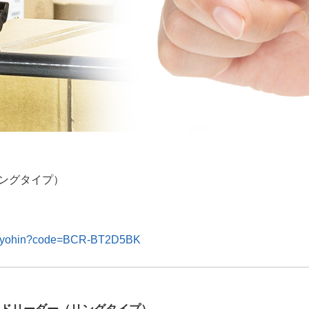
リングタイプ）
ct/syohin?code=BCR-BT2D5BK