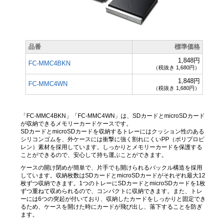
品番
標準価格
1,848円
FC-MMC4BKN
（税抜き 1,680円）
1,848円
FC-MMC4WN
（税抜き 1,680円）
「FC-MMC4BKN」「FC-MMC4WN」は、SDカードとmicroSDカード
が収納できるメモリーカードケースです。
SDカードとmicroSDカードを収納するトレーにはクッション性のある
シリコンゴムを、外ケースには衝撃に強く割れにくいPP（ポリプロピ
レン）素材を採用しています。しっかりとメモリーカードを保護する
ことができるので、安心して持ち運ぶことができます。
ケースの開け閉めが簡単で、片手でも開けられるバックル構造を採用
しています。収納枚数はSDカードとmicroSDカードがそれぞれ最大12
枚ずつ収納できます。1つのトレーにSDカードとmicroSDカードを1枚
ずつ重ねて収められるので、コンパクトに収納できます。また、トレ
ーには6つの突起が付いており、収納したカードをしっかりと固定でき
るため、ケースを開けた時にカードが飛び出し、落下することを防ぎ
ます。