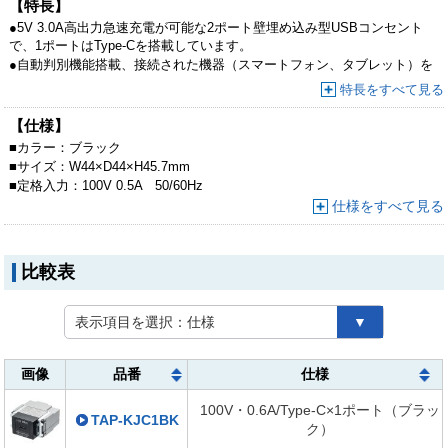
【特長】
●5V 3.0A高出力急速充電が可能な2ポート壁埋め込み型USBコンセント
で、1ポートはType-Cを搭載しています。
●自動判別機能搭載、接続された機器（スマートフォン、タブレット）を
瞬時に自動判別し急速充電が可能です。
特長をすべて見る
●空港、ホテル、飲食店などの商業施設やオフィス、一般家庭のコンセン
トなどに取り付けが可能です。
【仕様】
※取付け部の奥行きは55mm以上を推奨します。
■
カラー：
ブラック
※電気用品安全法（PSE）技術基準適合品です。
■
サイズ：
W44×D44×H45.7mm
※取付けには電気工事士免許が必要です。一般の方は取付けできません。
■
定格入力：
100V 0.5A 50/60Hz
仕様をすべて見る
比較表
表示項目を選択：
仕様
▼
画像
品番
仕様
100V・0.6A/Type-C×1ポート（ブラッ
TAP-KJC1BK
ク）