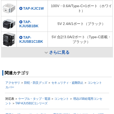
100V・0.6A/Type-C×1ポート（ホワイ
TAP-KJC1W
ト）
TAP-
5V 2.4A/1ポート（ブラック）
KJUSB1BK
5V 合計3.0A/2ポート（Type-C搭載・
TAP-
KJUSB1C1BK
ブラック）
さらに見る
関連カテゴリ
アクセサリ
＞
防犯・防災グッズ
＞
セキュリティ・盗難防止
＞
コンセント
カバー
対応表 ＞
ケーブル・タップ・電源
＞
コンセント
＞
埋込USB給電用コンセ
ント
＞
TAP-KJUSB1C1シリーズ