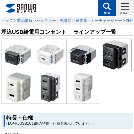
トップ
>
製品情報
>
バッテリー・充電器
>
充電器・カーチャージャー
>
埋込
埋込USB給電用コンセント ラインアップ一覧
特長・仕様
(TAP-KJUSB1C1BKの特長・仕様を表示しています。)